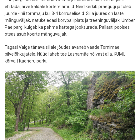
ehitada järve kaldale korterelamuid. Neid kerkib praegugi ja tuleb
juurde - nii tornmaju kui 3-4 korruseliseid. Silla juures on laste
mänguväljak, natuke edasi korvpalliplats ja treeninguväljak. Ümber
Pae pargi kulgeb ka pehme kattega jooksurada. Pallasti poolses
otsas asub koerte mänguväljak.
Tagasi Valge tänava sillale jõudes avaneb vaade Tornimäe
pilvelõhkujatele. Nüüd läheb tee Lasnamäe nõlvast alla, KUMU
kõrvalt Kadrioru parki.