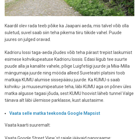
Kaardil olev rada teeb põike ka Jaapani aeda, mis talvel võib olla
suletud, suvel saab siin teha pikema tiiru tiikide vahel. Puude
juures on julged oravad.
Kadrioru lossi taga-aeda jõudes võib teha pärast trepist laskumist
esimese kohvikupeatuse Kadrioru lossis. Edasi liigub tee suurte
puude alla ja kanalite vahele, põige Luigfetiigi juurde ja Miia-Milla
mängumaja juurde ning mööda alleed Suveteatri platsini toob
matkaja KUMU alumise sissepääsu juurde. Ka KUMU-s saab
kohviku- ja muuseumipeatuse teha, läbi KUMU aga on põnev üles
matka algusse tagasi jõuda, sest KUMU hoovist läheb tunnel Valge
tänava alt läbi ülemisse parklasse, kust alustasime.
Vaata selle matka teekonda Google Mapsist
Vaata kaarti suuremalt:
Vaata Google Street View´st rajale jäävaid panoraame: