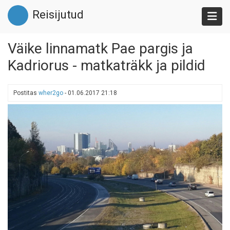
Liigu
Reisijutud
edasi
põhisisu
juurde
Väike linnamatk Pae pargis ja
Kadriorus - matkaträkk ja pildid
Postitas
wher2go
-
01.06.2017 21:18