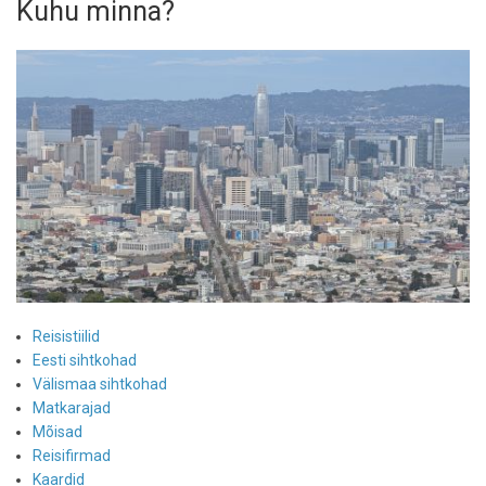
Kuhu minna?
Reisistiilid
Eesti sihtkohad
Välismaa sihtkohad
Matkarajad
Mõisad
Reisifirmad
Kaardid