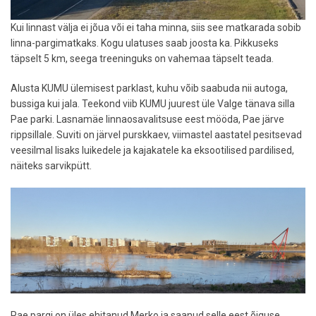
Kui linnast välja ei jõua või ei taha minna, siis see matkarada sobib
linna-pargimatkaks. Kogu ulatuses saab joosta ka. Pikkuseks
täpselt 5 km, seega treeninguks on vahemaa täpselt teada.
Alusta KUMU ülemisest parklast, kuhu võib saabuda nii autoga,
bussiga kui jala. Teekond viib KUMU juurest üle Valge tänava silla
Pae parki. Lasnamäe linnaosavalitsuse eest mööda, Pae järve
rippsillale. Suviti on järvel purskkaev, viimastel aastatel pesitsevad
veesilmal lisaks luikedele ja kajakatele ka eksootilised pardilised,
näiteks sarvikpütt.
Pae pargi on üles ehitanud Merko ja saanud selle eest õiguse