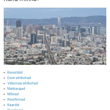
Reisistiilid
Eesti sihtkohad
Välismaa sihtkohad
Matkarajad
Mõisad
Reisifirmad
Kaardid