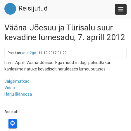
Liigu
Reisijutud
edasi
põhisisu
juurde
Vääna-Jõesuu ja Türisalu suur
kevadine lumesadu, 7. aprill 2012
Postitas
wher2go
-
11.10.2017 01:20
Lumi. Aprill. Vääna-Jõesuu. Ega muud midagi polnudki kui
kahlasime natuke kevadiselt haruldases lumeuputuses.
Jalgsimatkad
Video
Harju lääneosa
Asukoht