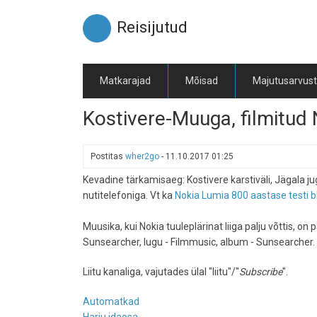
Liigu
edasi
Reisijutud
põhisisu
juurde
Matkarajad
Mõisad
Majutusarvus
Kostivere-Muuga, filmitud 
Postitas
wher2go
-
11.10.2017 01:25
Kevadine tärkamisaeg: Kostivere karstiväli, Jägala 
nutitelefoniga. Vt ka
Nokia Lumia 800 aastase testi b
Muusika, kui Nokia tuuleplärinat liiga palju võttis, o
Sunsearcher, lugu - Filmmusic, album - Sunsearcher.
Liitu kanaliga, vajutades ülal "liitu"/"
Subscribe
".
Automatkad