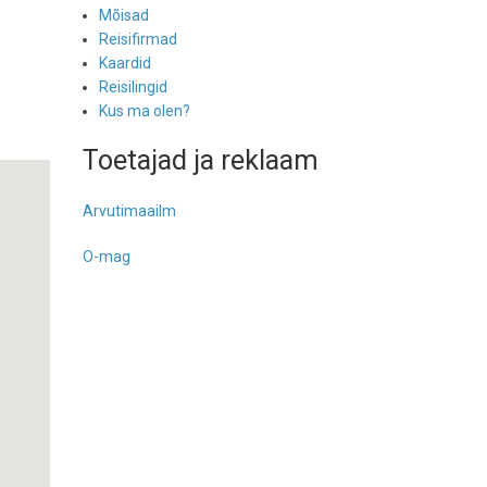
Mõisad
Reisifirmad
Kaardid
Reisilingid
Kus ma olen?
Toetajad ja reklaam
Arvutimaailm
O-mag