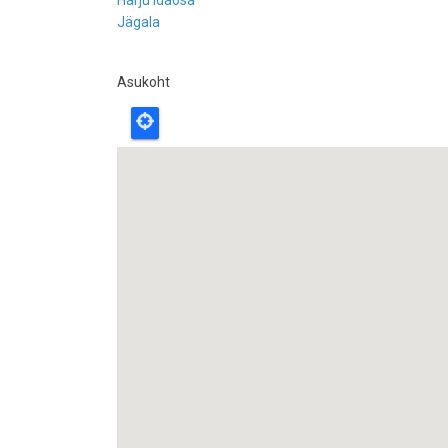
Harju idaosa
Jägala
Asukoht