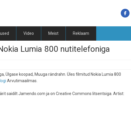
tused
Video
Meist
Reklaam
Nokia Lumia 800 nutitelefoniga
juga, Ülgase koopad, Muuga rändrahn. Üles filmitud Nokia Lumia 800
logi
Arvutimaailmas.
n pärit saidilt Jamendo.com ja on Creative Commons litsentsiga. Artist: