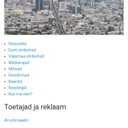
Reisistiilid
Eesti sihtkohad
Välismaa sihtkohad
Matkarajad
Mõisad
Reisifirmad
Kaardid
Reisilingid
Kus ma olen?
Toetajad ja reklaam
Arvutimaailm