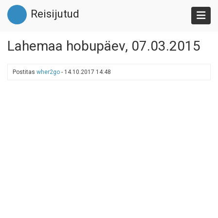
Liigu
Reisijutud
edasi
põhisisu
juurde
Lahemaa hobupäev, 07.03.2015
Postitas
wher2go
-
14.10.2017 14:48