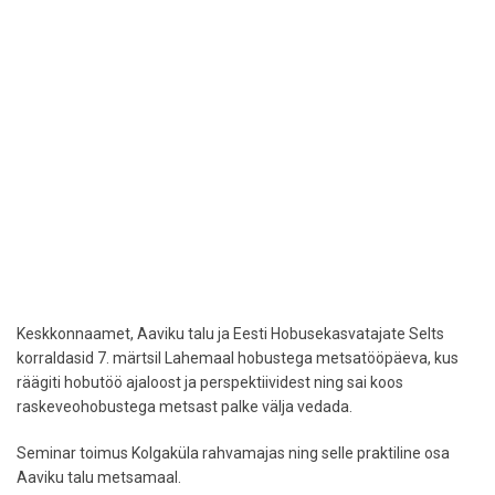
Keskkonnaamet, Aaviku talu ja Eesti Hobusekasvatajate Selts
korraldasid 7. märtsil Lahemaal hobustega metsatööpäeva, kus
räägiti hobutöö ajaloost ja perspektiividest ning sai koos
raskeveohobustega metsast palke välja vedada.
Seminar toimus Kolgaküla rahvamajas ning selle praktiline osa
Aaviku talu metsamaal.