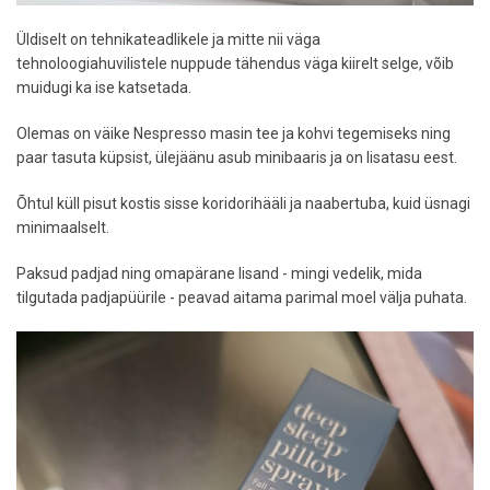
Üldiselt on tehnikateadlikele ja mitte nii väga
tehnoloogiahuvilistele nuppude tähendus väga kiirelt selge, võib
muidugi ka ise katsetada.
Olemas on väike Nespresso masin tee ja kohvi tegemiseks ning
paar tasuta küpsist, ülejäänu asub minibaaris ja on lisatasu eest.
Õhtul küll pisut kostis sisse koridorihääli ja naabertuba, kuid üsnagi
minimaalselt.
Paksud padjad ning omapärane lisand - mingi vedelik, mida
tilgutada padjapüürile - peavad aitama parimal moel välja puhata.