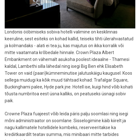
Londonis ööbimiseks sobiva hotelli valimine on kesklinnas
keeruline, sest esiteks on kohad kallid, teiseks tihti ülerahvastatud
ja kolmandaks - alati ei tea ju, kas majutus on ikka korralik või
mitte vaatamata krõbedale hinnale. Crown Plaza Albert
Embankment on vähemalt asukoha poolest ideaalne - Thamesi
kaldal, Lambethi silla lähedal ning isegi Big Ben ehk Elisabeth
Tower on vaid (paari)kümneminutise jalutuskäigu kaugusel. Koos
sellega muidugi ka kõik muud tähtsad kohad: Trafalgar Square,
Buckinghami palee, Hyde park jne. Hotell ise, kuigi hind võib kohati
tõusta numbritoa eest üsna kalliks, on peatuseks üsnagi sobiv
paik.
Crowne Plaza fuajeest võib leida päris palju soomlasi ning isegi
mõni administraator on soomlane. Sisselogimine käib kiirelt ja
nagu kallimatele hotellidele kombeks, reserveeritakse ka
krediitkaardilt teatav summa, mis minibaari mitte tarbides