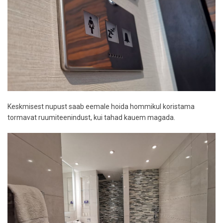
Keskmisest nupust saab eemale hoida hommikul koristama
tormavat ruumiteenindust, kui tahad kauem magada.