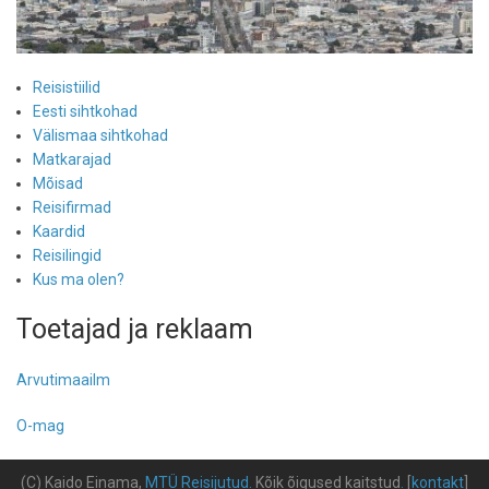
Reisistiilid
Eesti sihtkohad
Välismaa sihtkohad
Matkarajad
Mõisad
Reisifirmad
Kaardid
Reisilingid
Kus ma olen?
Toetajad ja reklaam
Arvutimaailm
O-mag
(C) Kaido Einama,
MTÜ Reisijutud
.
Kõik õigused kaitstud
.
[
kontakt
]