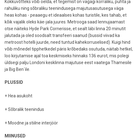
Kokkuvõtteks võib öelda, et tegemist on vägagi korraliku, puhta ja
rahuliku ning sõbraliku teenindusega majutusasutusega väga
heas kohas - peaaegu et ideaalses kohas turistile, kes tahab, et
kõik vajalik oleks käe-jala juures. Metrooga saad lennujaamast
otse näiteks Hyde Park Cornerisse, et sealt läbi linna 20 minutit
jalutada ja oled soodsalt transfeeri saanud (bussid viivad ka
metroost hotelli juurde, need tuntud kahekorruselised). Kuigi hind
võib mõnedel tipphetkedel päris krõbedaks osutuda, näitab hetkel,
loo kirjutamise ajal toa keskmiseks hinnaks 136 eurot, mis polegi
üldsegi palju Londoni kesklinna majutuse eest vaatega Thamesile
ja Big Ben´ile.
PLUSSID
+ Hea asukoht
+ Sõbralik teenindus
+ Moodne ja stiilne interjöör
MIINUSED