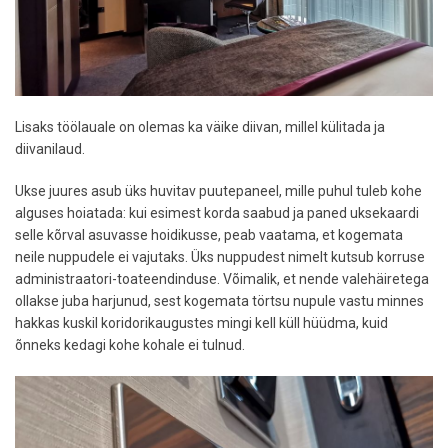
Lisaks töölauale on olemas ka väike diivan, millel külitada ja
diivanilaud.
Ukse juures asub üks huvitav puutepaneel, mille puhul tuleb kohe
alguses hoiatada: kui esimest korda saabud ja paned uksekaardi
selle kõrval asuvasse hoidikusse, peab vaatama, et kogemata
neile nuppudele ei vajutaks. Üks nuppudest nimelt kutsub korruse
administraatori-toateendinduse. Võimalik, et nende valehäiretega
ollakse juba harjunud, sest kogemata törtsu nupule vastu minnes
hakkas kuskil koridorikaugustes mingi kell küll hüüdma, kuid
õnneks kedagi kohe kohale ei tulnud.