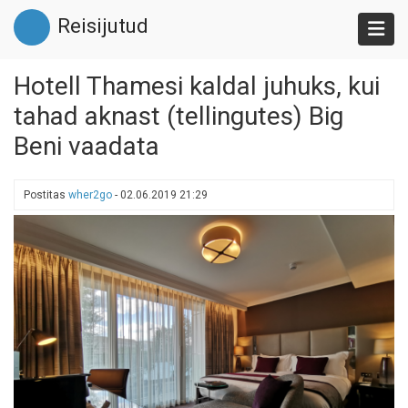
Liigu
Reisijutud
edasi
põhisisu
juurde
Hotell Thamesi kaldal juhuks, kui
tahad aknast (tellingutes) Big
Beni vaadata
Postitas
wher2go
-
02.06.2019 21:29