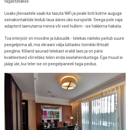
tagastatakse.
Lisaks jõevaatele saab ka tasuta WiFi ja peale briti kolme auguga
seinakontaktide leidub laua ääres üks europistik. Seega pole vaja
adapterit laenutama minna või veel hullem - ise häkkima hakata.
Toa interjöör on moodne ja luksuslik - telekas näiteks peitub suure
peegelpinna all, mis ekraani välja lülitades toimibki lihtsalt
peeglina. Kõlarid asuvad telekast eraldi laes ja on päris
kvaliteetsed võrreldes teleri enda siselahendustega. Ega muud ei
jäägi üle, kui teler ise on peegelpaneeli taga peidus.