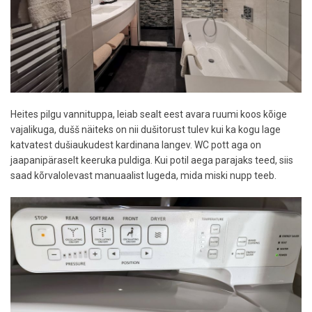
Heites pilgu vannituppa, leiab sealt eest avara ruumi koos kõige
vajalikuga, dušš näiteks on nii dušitorust tulev kui ka kogu lage
katvatest dušiaukudest kardinana langev. WC pott aga on
jaapanipäraselt keeruka puldiga. Kui potil aega parajaks teed, siis
saad kõrvalolevast manuaalist lugeda, mida miski nupp teeb.