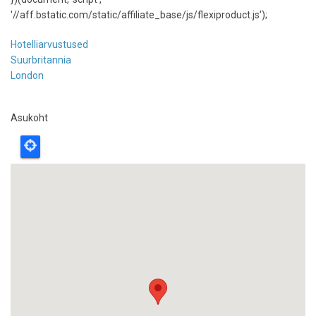
'//aff.bstatic.com/static/affiliate_base/js/flexiproduct.js');
Hotelliarvustused
Suurbritannia
London
Asukoht