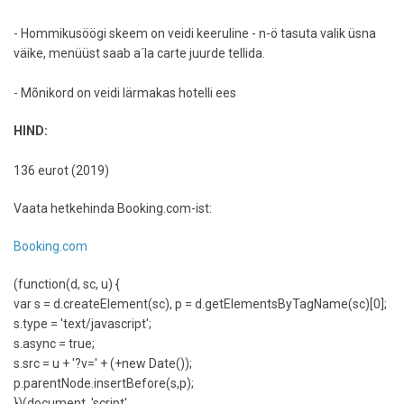
- Hommikusöögi skeem on veidi keeruline - n-ö tasuta valik üsna
väike, menüüst saab a´la carte juurde tellida.
- Mõnikord on veidi lärmakas hotelli ees
HIND:
136 eurot (2019)
Vaata hetkehinda Booking.com-ist:
Booking.com
(function(d, sc, u) {
var s = d.createElement(sc), p = d.getElementsByTagName(sc)[0];
s.type = 'text/javascript';
s.async = true;
s.src = u + '?v=' + (+new Date());
p.parentNode.insertBefore(s,p);
})(document, 'script',