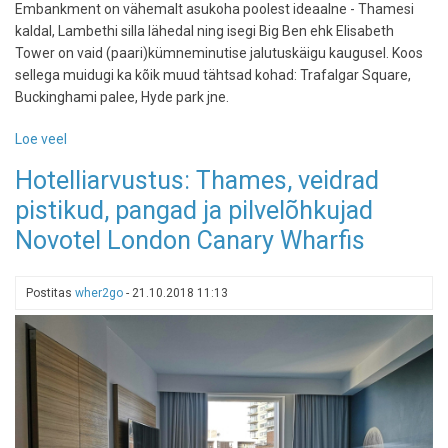
Embankment on vähemalt asukoha poolest ideaalne - Thamesi
kaldal, Lambethi silla lähedal ning isegi Big Ben ehk Elisabeth
Tower on vaid (paari)kümneminutise jalutuskäigu kaugusel. Koos
sellega muidugi ka kõik muud tähtsad kohad: Trafalgar Square,
Buckinghami palee, Hyde park jne.
Loe veel
-
Hotell
Hotelliarvustus: Thames, veidrad
Thamesi
pistikud, pangad ja pilvelõhkujad
kaldal
juhuks,
Novotel London Canary Wharfis
kui
tahad
aknast
Postitas
wher2go
-
21.10.2018 11:13
(tellingutes)
Big
Beni
vaadata