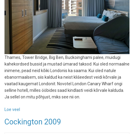
Thames, Tower Bridge, Big Ben, Buckoinghami palee, muidugi
kahekordsed bussid ja mustad ümarad taksod. Kui oled normaalne
inimene, pead neid kõiki Londonis ka saama. Kui oled natule
ebanormaalsem, siis kaldud ka neist klišeedest veidi kõrvale ja
vaatad kaugemat Londonit. Novotel London Canary Wharf ongi
selline hotell, milles ööbides saad kindlasti veidi kõrvale kalduda.
Ja sellel on mitu põhjust, miks see nii on.
Loe veel
-
Hotelliarvustus:
Cockington 2009
Thames,
veidrad