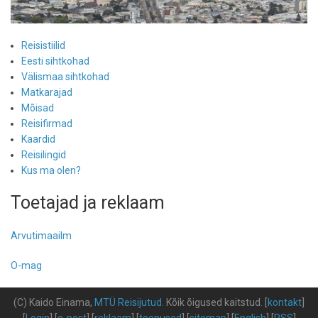
Reisistiilid
Eesti sihtkohad
Välismaa sihtkohad
Matkarajad
Mõisad
Reisifirmad
Kaardid
Reisilingid
Kus ma olen?
Toetajad ja reklaam
Arvutimaailm
O-mag
(C) Kaido Einama,
MTÜ Reisijutud
.
Kõik õigused kaitstud
.
[
kontakt
]
[
Login
] [
e-post
] [
reklaam
] [
teenused
] [
sitemap
] [
English
] [
RSS
]