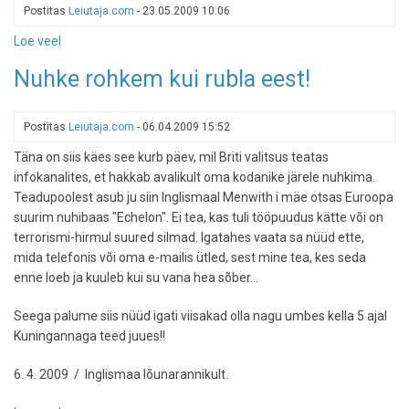
pistikud,
Postitas
Leiutaja.com
-
23.05.2009 10:06
pangad
Loe veel
-
ja
Cockington
pilvelõhkujad
Nuhke rohkem kui rubla eest!
2009
Novotel
London
Canary
Postitas
Leiutaja.com
-
06.04.2009 15:52
Wharfis
Täna on siis käes see kurb päev, mil Briti valitsus teatas
infokanalites, et hakkab avalikult oma kodanike järele nuhkima.
Teadupoolest asub ju siin Inglismaal Menwith i mäe otsas Euroopa
suurim nuhibaas "Echelon". Ei tea, kas tuli tööpuudus kätte või on
terrorismi-hirmul suured silmad. Igatahes vaata sa nüüd ette,
mida telefonis või oma e-mailis ütled, sest mine tea, kes seda
enne loeb ja kuuleb kui su vana hea sõber...
Seega palume siis nüüd igati viisakad olla nagu umbes kella 5 ajal
Kuningannaga teed juues!!
6. 4. 2009 / Inglismaa lõunarannikult.