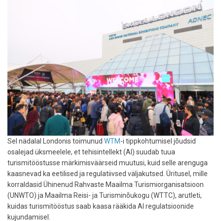
(ETA)
Sel nädalal Londonis toimunud
WTM
-i tippkohtumisel jõudsid
osalejad üksmeelele, et tehisintellekt (AI) suudab tuua
turismitööstusse märkimisväärseid muutusi, kuid selle arenguga
kaasnevad ka eetilised ja regulatiivsed väljakutsed. Üritusel, mille
korraldasid Ühinenud Rahvaste Maailma Turismiorganisatsioon
(UNWTO) ja Maailma Reisi- ja Turisminõukogu (WTTC), arutleti,
kuidas turismitööstus saab kaasa rääkida AI regulatsioonide
kujundamisel.