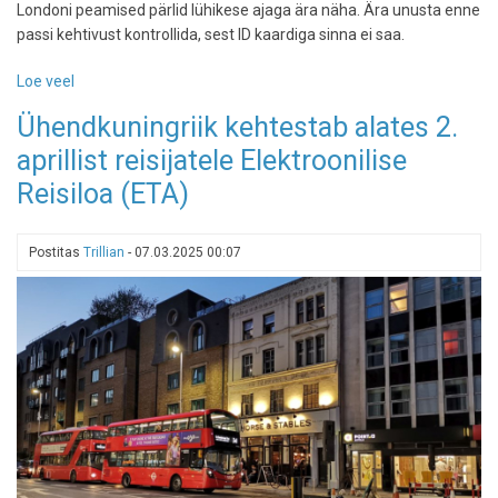
Londoni peamised pärlid lühikese ajaga ära näha. Ära unusta enne
passi kehtivust kontrollida, sest ID kaardiga sinna ei saa.
Loe veel
-
Kaks
Ühendkuningriik kehtestab alates 2.
ööd,
aprillist reisijatele Elektroonilise
kolm
päeva:
Reisiloa (ETA)
kuidas
tuisata
läbi
Postitas
Trillian
-
07.03.2025 00:07
Londoni
ühe
nädalavahetusega?