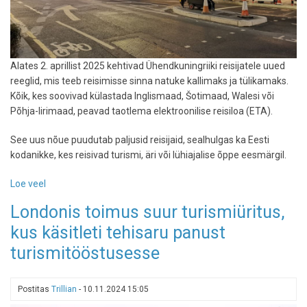
Alates 2. aprillist 2025 kehtivad Ühendkuningriiki reisijatele uued
reeglid, mis teeb reisimisse sinna natuke kallimaks ja tülikamaks.
Kõik, kes soovivad külastada Inglismaad, Šotimaad, Walesi või
Põhja-Iirimaad, peavad taotlema elektroonilise reisiloa (ETA).
See uus nõue puudutab paljusid reisijaid, sealhulgas ka Eesti
kodanikke, kes reisivad turismi, äri või lühiajalise õppe eesmärgil.
Loe veel
-
Ühendkuningriik
Londonis toimus suur turismiüritus,
kehtestab
kus käsitleti tehisaru panust
alates
2.
turismitööstusesse
aprillist
reisijatele
Elektroonilise
Postitas
Trillian
-
10.11.2024 15:05
Reisiloa