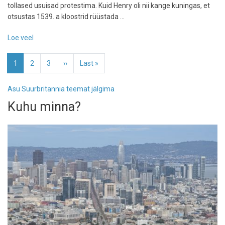
tollased usuisad protestima. Kuid Henry oli nii kange kuningas, et
otsustas 1539. a kloostrid rüüstada ...
Loe veel
-
Lugu
Pagination
valgete
Eesolev
1
Page
2
Page
3
Järgmine
››
Viimane
Last »
munkade
leht
leht
leht
kloostrist
Asu Suurbritannia teemat jälgima
Kuhu minna?