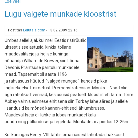
Loe veel
-
Nuhke
Lugu valgete munkade kloostrist
rohkem
kui
rubla
Postitas
Leiutaja.com
-
13.02.2009 22:15
eest!
Umbes sellel ajal, kui meil Eestis ristirüütlid
uksest sisse astusid, kinkis tollane
maadevalitseja ja Inglise kuninga
nõuandja William de Brewer, siin Lõuna-
Devonis Prantsuse päritolu munkadele
maad. Täpsemalt oli aasta 1196
ja rahvasuus hüütud "valged mungad" kandsid pikka
inglisekeelset nimetust Premonstratensian Monks. Nood olid
aga rahulikud vennad, kes asusid peatselt kloostrit ehitama. Torre
Abbey valmis esimese ehitisena siin Torbay lahe ääres ja sellele
lisandusid ka mõned kaanon-ehitised lähiümbruses.
Maadevalitseja oli lahke ja lubas munkadel kala
püüda ning põllundusega tegeleda. Munkade arv piirdus 12-26ni.
Kui kuningas Henry VIII tahtis oma naisest lahutada, hakkasid