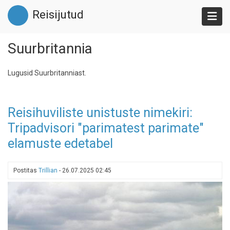
Liigu
Reisijutud
edasi
põhisisu
juurde
Suurbritannia
Lugusid Suurbritanniast.
Reisihuviliste unistuste nimekiri:
Tripadvisori "parimatest parimate"
elamuste edetabel
Postitas
Trillian
-
26.07.2025 02:45