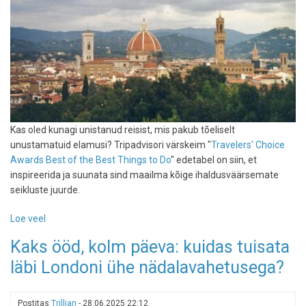
Kas oled kunagi unistanud reisist, mis pakub tõeliselt
unustamatuid elamusi? Tripadvisori värskeim "
Travelers' Choice
Awards Best of the Best Things to Do
" edetabel on siin, et
inspireerida ja suunata sind maailma kõige ihaldusväärsemate
seikluste juurde.
Loe veel
-
Reisihuviliste
Kaks ööd, kolm päeva: kuidas tuisata
unistuste
läbi Londoni ühe nädalavahetusega?
nimekiri:
Tripadvisori
"parimatest
Postitas
Trillian
-
28.06.2025 22:12