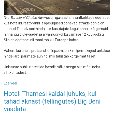
N-ö
Travelers’ Choice Awards
on iga-aastane sihtkohtade edetabel,
kus hotellid, restoranid ja igasugused põnevad atraktsioonid on
saanud Tripadvisori hindajate-kasutajate kogukonnalt kõrgemaid
hinnanguid ülevaadet ja arvamusi kokku viimase 12 kuu jooksul.
Siin on edetabel nii maailma kui Euroopa kohta.
Vähem kui ühele protsendile Tripadvisori 8 miljonist kirjest antakse
hinde järgi parimate auhind, mis tähistab kõrgeimat taset.
Unistuste puhkusereiside loendis võiks seega olla mõni neist
sihtkohtadest.
Loe veel
-
Rahvas
Hotell Thamesi kaldal juhuks, kui
valis:
tahad aknast (tellingutes) Big Beni
vaata,
millised
vaadata
on