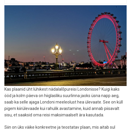
parimate"
elamuste
edetabel
Kas plaanid üht lühikest nädalalõpureisi Londonisse? Kuigi kaks
ööd ja kolm päeva on hiiglasliku suurlinna jaoks üsna napp aeg,
saab ka selle ajaga Londoni meeleolust hea ülevaate. See on küll
pigem kiirülevaade kui rahulik avastamine, kuid annab piisavalt
sisu, et saaksid oma reisi maksimaalselt ära kasutada.
Siin on üks väike konkreetne ja teostatav plaan, mis aitab sul