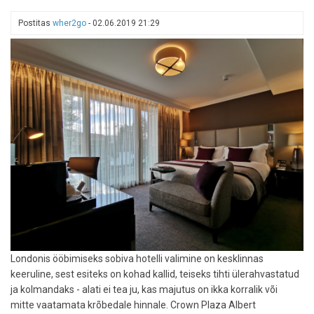
TripAdvisori
2024.
Postitas
wher2go
-
02.06.2019 21:29
aasta
soovitatud
tippsihtkohad!
Londonis ööbimiseks sobiva hotelli valimine on kesklinnas
keeruline, sest esiteks on kohad kallid, teiseks tihti ülerahvastatud
ja kolmandaks - alati ei tea ju, kas majutus on ikka korralik või
mitte vaatamata krõbedale hinnale. Crown Plaza Albert