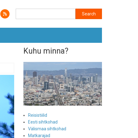
Search
Search
Kuhu minna?
Reisistiilid
Eesti sihtkohad
Välismaa sihtkohad
Matkarajad