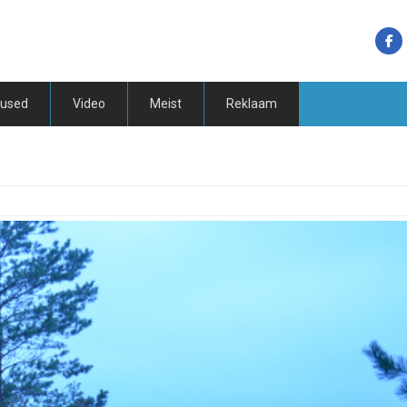
tused
Video
Meist
Reklaam