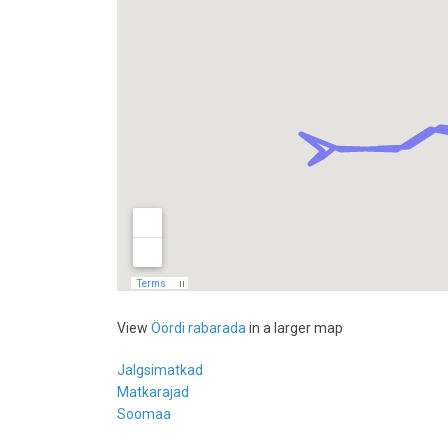
View
Öördi rabarada
in a larger map
Jalgsimatkad
Matkarajad
Soomaa