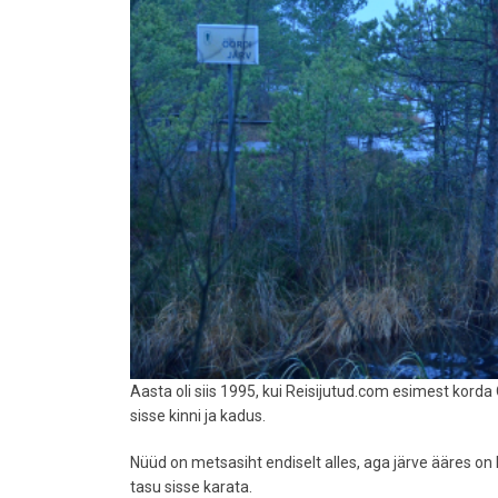
Aasta oli siis 1995, kui Reisijutud.com esimest korda 
sisse kinni ja kadus.
Nüüd on metsasiht endiselt alles, aga järve ääres on 
tasu sisse karata.