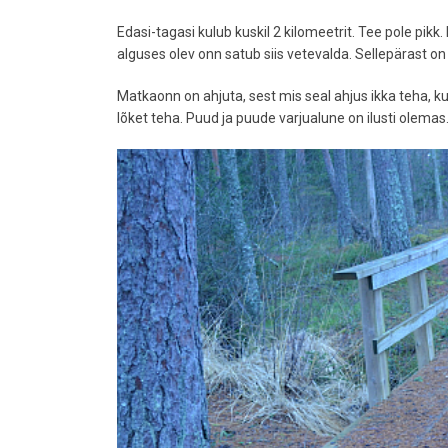
Edasi-tagasi kulub kuskil 2 kilomeetrit. Tee pole pik
alguses olev onn satub siis vetevalda. Sellepärast o
Matkaonn on ahjuta, sest mis seal ahjus ikka teha, kui
lõket teha. Puud ja puude varjualune on ilusti olema