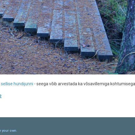
t
sellise hundijunni
- seega võib arvestada ka võsavillemiga kohtumiseg
2