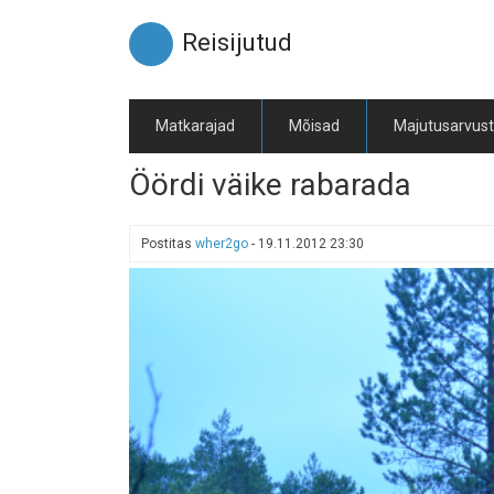
Liigu
edasi
Reisijutud
põhisisu
juurde
Matkarajad
Mõisad
Majutusarvus
Öördi väike rabarada
Postitas
wher2go
-
19.11.2012 23:30