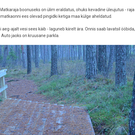
k. Matkaraja boonuseks on ülim eraldatus, ohuks kevadine üleujutus - raja
n matkaonni ees olevad pingidki ketiga maa külge aheldatud.
 aeg-ajalt vesi sees käib - laguneb kiirelt ära. Onnis saab lavatsil ööbida
s. Auto jaoks on kruusane parkla.