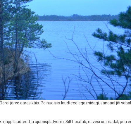
Öördi järve ääres käis. Polnud siis laudteed ega midagi, sandaal jäi vabal
ka jupp laudteed ja ujumisplatvorm. Silt hoiatab, et vesi on madal, pea e