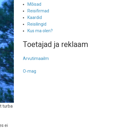
Mõisad
Reisifirmad
Kaardid
Reisilingid
Kus ma olen?
Toetajad ja reklaam
Arvutimaailm
O-mag
t turba
es ei