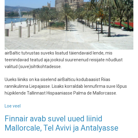
airBaltic tutvustas suveks lisatud täiendavaid lende, mis
teenindavad teatud aja jooksul suurenenud reisijate nõudlust
valitud (suve)sihtkohtadesse.
Uueks liiniks on ka siselend airBalticu kodubaasist Riias
rannikulinna Liepajasse. Lisaks korraldab lennufirma suve lõpus
hüpiklende Tallinnast Hispaaniasse Palma de Mallorcasse.
Loe veel
-
AirBaltic
Finnair avab suvel uued liinid
kuulutas
Mallorcale, Tel Avivi ja Antalyasse
välja
uued