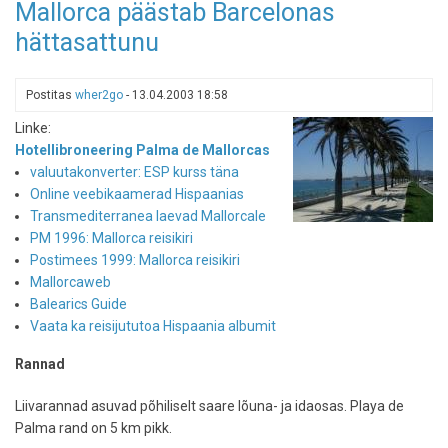
Mallorca päästab Barcelonas
avab
hättasattunu
suvel
uued
liinid
Postitas
wher2go
-
13.04.2003 18:58
Mallorcale,
Tel
Linke:
Avivi
Hotellibroneering Palma de Mallorcas
ja
valuutakonverter: ESP kurss täna
Antalyasse
Online veebikaamerad Hispaanias
Transmediterranea laevad Mallorcale
PM 1996: Mallorca reisikiri
Postimees 1999: Mallorca reisikiri
Mallorcaweb
Balearics Guide
Vaata ka reisijututoa Hispaania albumit
Rannad
Liivarannad asuvad põhiliselt saare lõuna- ja idaosas. Playa de
Palma rand on 5 km pikk.