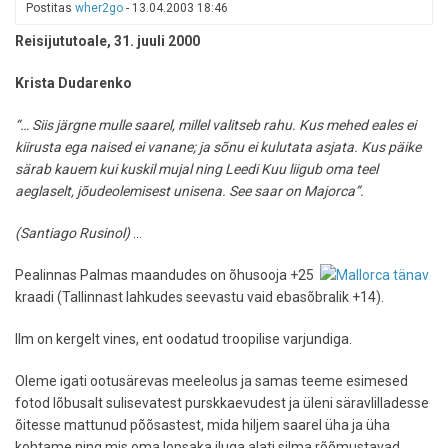
hättasattunu
Postitas
wher2go
-
13.04.2003 18:46
Reisijututoale, 31. juuli 2000
Krista Dudarenko
“… Siis järgne mulle saarel, millel valitseb rahu. Kus mehed eales ei
kiirusta ega naised ei vanane; ja sõnu ei kulutata asjata. Kus päike
särab kauem kui kuskil mujal ning Leedi Kuu liigub oma teel
aeglaselt, jõudeolemisest unisena. See saar on Majorca”.
(Santiago Rusinol)
…
Pealinnas Palmas maandudes on õhusooja +25
kraadi (Tallinnast lahkudes seevastu vaid ebasõbralik +14).
Ilm on kergelt vines, ent oodatud troopilise varjundiga.
Oleme igati ootusärevas meeleolus ja samas teeme esimesed
fotod lõbusalt sulisevatest purskkaevudest ja üleni säravlilladesse
õitesse mattunud põõsastest, mida hiljem saarel üha ja üha
kohtame ning mis oma lopsaka iluga alati silma rõõmustavad.