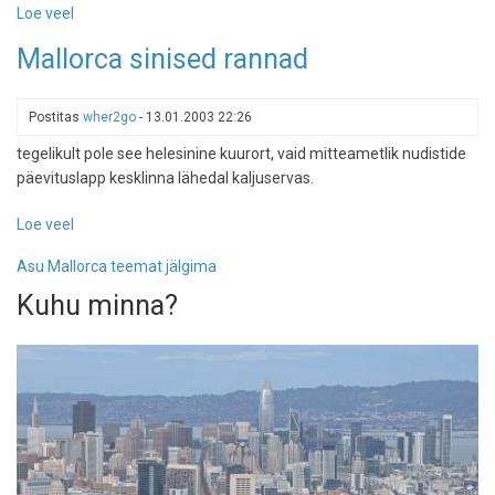
Loe veel
-
Palmiallee
Mallorca sinised rannad
Postitas
wher2go
-
13.01.2003 22:26
tegelikult pole see helesinine kuurort, vaid mitteametlik nudistide
päevituslapp kesklinna lähedal kaljuservas.
Loe veel
-
Mallorca
Asu Mallorca teemat jälgima
sinised
rannad
Kuhu minna?