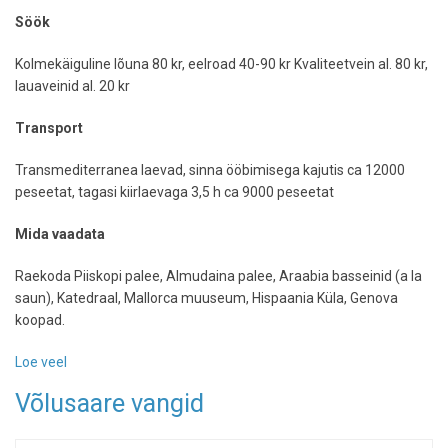
Söök
Kolmekäiguline lõuna 80 kr, eelroad 40-90 kr Kvaliteetvein al. 80 kr,
lauaveinid al. 20 kr
Transport
Transmediterranea laevad, sinna ööbimisega kajutis ca 12000
peseetat, tagasi kiirlaevaga 3,5 h ca 9000 peseetat
Mida vaadata
Raekoda Piiskopi palee, Almudaina palee, Araabia basseinid (a la
saun), Katedraal, Mallorca muuseum, Hispaania Küla, Genova
koopad.
Loe veel
-
Mallorca
Võlusaare vangid
päästab
Barcelonas