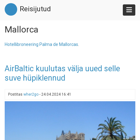
Liigu
Reisijutud
edasi
põhisisu
juurde
Mallorca
Hotellibroneering Palma de Mallorcas
.
AirBaltic kuulutas välja uued selle
suve hüpiklennud
Postitas
wher2go
-
24.04.2024 16:41