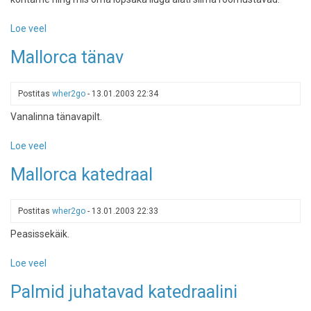
Loe veel
-
Võlusaare
Mallorca tänav
vangid
Postitas
wher2go
-
13.01.2003 22:34
Vanalinna tänavapilt.
Loe veel
-
Mallorca
Mallorca katedraal
tänav
Postitas
wher2go
-
13.01.2003 22:33
Peasissekäik.
Loe veel
-
Mallorca
Palmid juhatavad katedraalini
katedraal