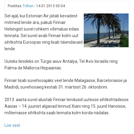
selle
Postitas
Trillian
-
14.01.2013 00:04
suve
hüpiklennud
Sel ajal, kui Estonian Air jätab kevadest
mitmeid lende ära, pakub Finnair
Helsingist suvel rohkem võimalusi edasi
lennata. Sel suvel avab Finnair kolm uut
sihtkohta Euroopas ning lisab täiendavaid
lende.
Uuteks liinideks on Türgis asuv Antalya, Tel Aviv Iisraelis ning
Palma de Mallorca Hispaanias.
Finnair lisab suvehooajaks veel lende Malagasse, Barcelonasse ja
Madridi, suvehooaeg kestab 31. märtsist 26. oktoobrini.
2013. aasta suvel alustab Finnair lendusid uutesse sihtkohtadesse
Aasias – 14. juunist algavad lennud Xiani ning 15. juunil Hanoisse,
mõlemasse sihtkohta saab lennata kolm korda nädalas.
Loe veel
-
Finnair