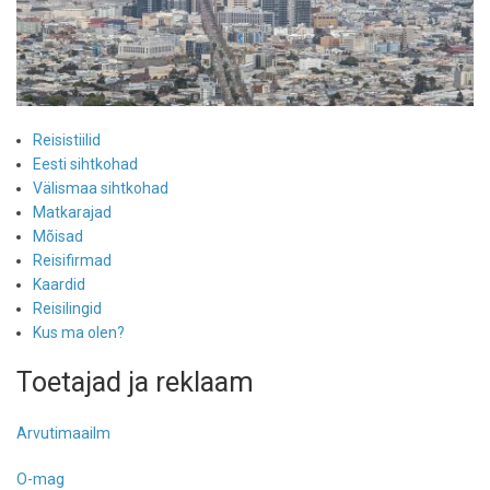
Reisistiilid
Eesti sihtkohad
Välismaa sihtkohad
Matkarajad
Mõisad
Reisifirmad
Kaardid
Reisilingid
Kus ma olen?
Toetajad ja reklaam
Arvutimaailm
O-mag