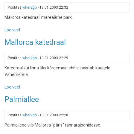
Postitas
wher2go
-
13.01.2003 22:32
Mallorca katedraali mereäärne park.
Loe veel
-
Palmid
Mallorca katedraal
juhatavad
katedraalini
Postitas
wher2go
-
13.01.2003 22:29
Katedraal kui linna üks kõrgemaid ehitisi paistab kaugele
Vahemerele.
Loe veel
-
Mallorca
Palmiallee
katedraal
Postitas
wher2go
-
13.01.2003 22:28
Palmialleee viib Mallorca "päris" rannarajoonidesse.