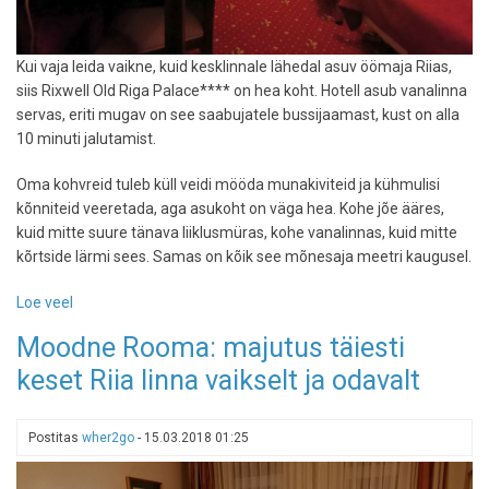
Kui vaja leida vaikne, kuid kesklinnale lähedal asuv öömaja Riias,
siis Rixwell Old Riga Palace**** on hea koht. Hotell asub vanalinna
servas, eriti mugav on see saabujatele bussijaamast, kust on alla
10 minuti jalutamist.
Oma kohvreid tuleb küll veidi mööda munakiviteid ja kühmulisi
kõnniteid veeretada, aga asukoht on väga hea. Kohe jõe ääres,
kuid mitte suure tänava liiklusmüras, kohe vanalinnas, kuid mitte
kõrtside lärmi sees. Samas on kõik see mõnesaja meetri kaugusel.
Loe veel
-
Vana
Moodne Rooma: majutus täiesti
rahulik
keset Riia linna vaikselt ja odavalt
palee
Riia
vanalinnas
Postitas
wher2go
-
15.03.2018 01:25