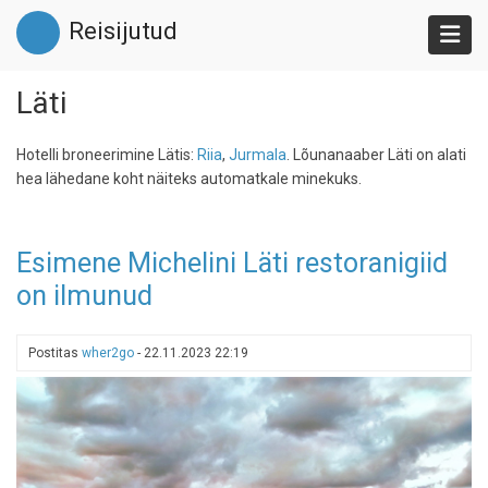
Liigu
Reisijutud
edasi
põhisisu
juurde
Läti
Hotelli broneerimine Lätis:
Riia
,
Jurmala
. Lõunanaaber Läti on alati
hea lähedane koht näiteks automatkale minekuks.
Esimene Michelini Läti restoranigiid
on ilmunud
Postitas
wher2go
-
22.11.2023 22:19