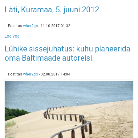
Moodne
Läti, Kuramaa, 5. juuni 2012
Rooma:
majutus
täiesti
Postitas
wher2go
-
11.10.2017 01:32
keset
Loe veel
-
Riia
Läti,
linna
Lühike sissejuhatus: kuhu planeerida
Kuramaa,
vaikselt
oma Baltimaade autoreisi
5.
ja
juuni
odavalt
2012
Postitas
wher2go
-
02.08.2017 14:04