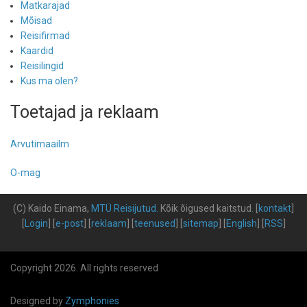
Matkarajad
Mõisad
Reisifirmad
Kaardid
Reisilingid
Kus ma olen?
Toetajad ja reklaam
Arvutimaailm
O-mag
(C) Kaido Einama,
MTÜ Reisijutud
.
Kõik õigused kaitstud
.
[
kontakt
]
[
Login
] [
e-post
] [
reklaam
] [
teenused
] [
sitemap
] [
English
] [
RSS
]
Copyright 2026. All rights reserved
Designed by
Zymphonies