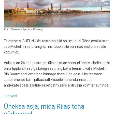
Foto: Germans Aļeņins, Pixabay
Esimene MICHELINi Läti restoranigiid on ilmunud. Täna avalikustati
Läti Michelini restoranigiid, mis toob esile parimad restoranid üle
kogu riigi.
Valikus on 26 söögiasutust: üks neist on saanud ühe Michelini tärni
oma tippkvaliteediga köögi eest ning kolm teenisid välja Michelini
Bib Gourmandi oma hea hinnaga menüüde eest. Üks restoran
saab rohelise tärni jätkusuutlikkusele pühendumise eest,
andekate spetsialistide esiletõstmiseks anti välja kolm eriauhinda.
Loe veel
-
Esimene
Üheksa asja, mida Riias teha
Michelini
Läti