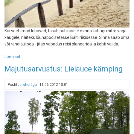
Kui veel ilmad lubavad, tasub puhkusele minna kuhugi mitte väga
kaugele, näiteks lõunapoolsetesse Balti riikidesse. Sinna saab oma
või rendiautoga - jääb vabadus reisi planeerida ja kohti valida.
Loe veel
-
Lühike
Majutusarvustus: Lielauce kämping
sissejuhatus:
kuhu
planeerida
Postitas
wher2go
-
11.06.2012 18:01
oma
Baltimaade
autoreisi