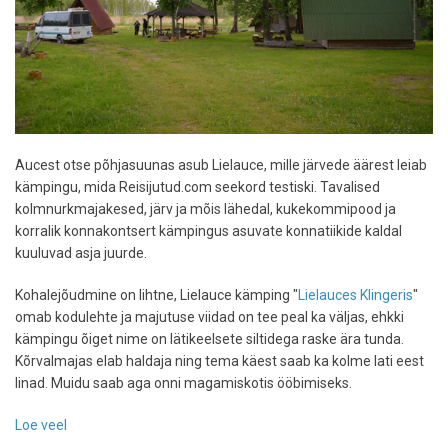
Aucest otse põhjasuunas asub Lielauce, mille järvede äärest leiab
kämpingu, mida Reisijutud.com seekord testiski. Tavalised
kolmnurkmajakesed, järv ja mõis lähedal, kukekommipood ja
korralik konnakontsert kämpingus asuvate konnatiikide kaldal
kuuluvad asja juurde.
Kohalejõudmine on lihtne, Lielauce kämping "
Lielauces Klingeris
"
omab kodulehte ja majutuse viidad on tee peal ka väljas, ehkki
kämpingu õiget nime on lätikeelsete siltidega raske ära tunda.
Kõrvalmajas elab haldaja ning tema käest saab ka kolme lati eest
linad. Muidu saab aga onni magamiskotis ööbimiseks.
Loe veel
-
Majutusarvustus: