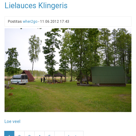
Lielauces Klingeris
Lielauce
kämping
Postitas
wher2go
-
11.06.2012 17:43
Loe veel
-
Lielauces
Pagination
Klingeris