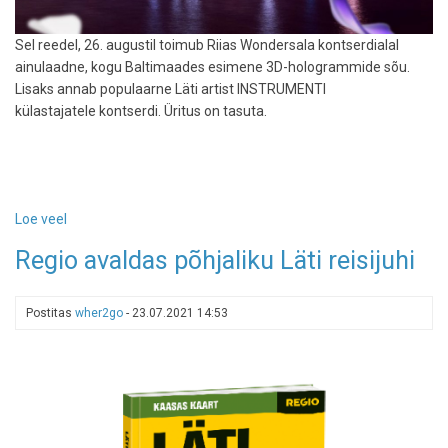
Sel reedel, 26. augustil toimub Riias Wondersala kontserdialal
ainulaadne, kogu Baltimaades esimene 3D-hologrammide sõu.
Lisaks annab populaarne Läti artist INSTRUMENTI
külastajatele kontserdi. Üritus on tasuta.
Loe veel
-
Mida
Regio avaldas põhjaliku Läti reisijuhi
teha
reedel?
Riias
Postitas
wher2go
-
23.07.2021 14:53
Toimub
Baltimaade
esimene
3D-
hologrammide
etendus