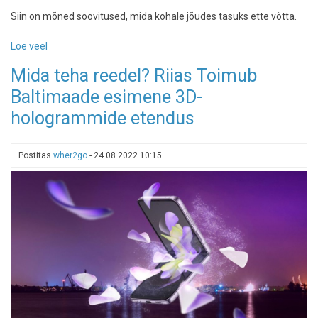
Siin on mõned soovitused, mida kohale jõudes tasuks ette võtta.
Loe veel
-
Üheksa
Mida teha reedel? Riias Toimub
asja,
Baltimaade esimene 3D-
mida
Riias
hologrammide etendus
teha
südasuvel
Postitas
wher2go
-
24.08.2022 10:15