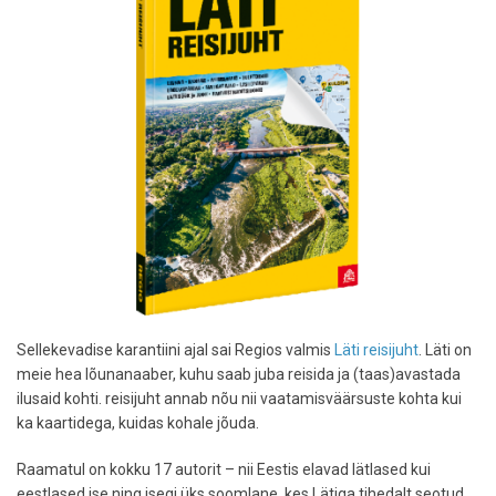
Sellekevadise karantiini ajal sai Regios valmis
Läti reisijuht
. Läti on
meie hea lõunanaaber, kuhu saab juba reisida ja (taas)avastada
ilusaid kohti. reisijuht annab nõu nii vaatamisväärsuste kohta kui
ka kaartidega, kuidas kohale jõuda.
Raamatul on kokku 17 autorit – nii Eestis elavad lätlased kui
eestlased ise ning isegi üks soomlane, kes Lätiga tihedalt seotud.