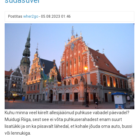
südasuvel
restoranigiid
on
Postitas
wher2go
-
05.08.2023 01:46
ilmunud
Kuhu minna veel kiirelt allesjääönud puhkuse vabadel päevadel?
Muidugi Riiga, sest see ei võta puhkuserahadest enam suurt
lisatükki ja on ka piisavalt lähedal, et kohale jõuda oma auto, bussi
või lennukiga.