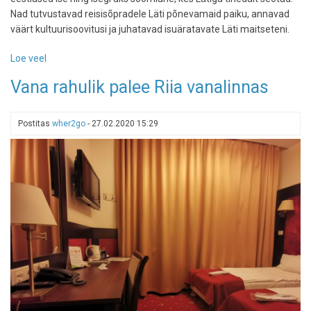
Nad tutvustavad reisisõpradele Läti põnevamaid paiku, annavad
väärt kultuurisoovitusi ja juhatavad isuäratavate Läti maitseteni.
Loe veel
-
Regio
Vana rahulik palee Riia vanalinnas
avaldas
põhjaliku
Läti
Postitas
wher2go
-
27.02.2020 15:29
reisijuhi