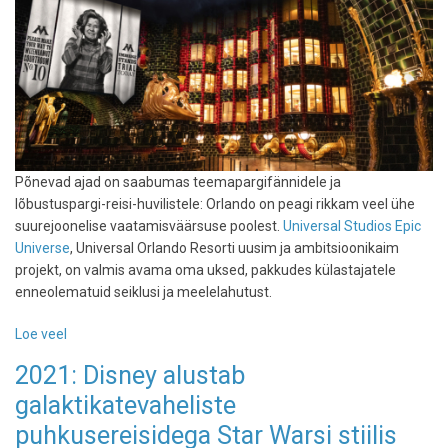
Põnevad ajad on saabumas teemapargifännidele ja
lõbustuspargi-reisi-huvilistele: Orlando on peagi rikkam veel ühe
suurejoonelise vaatamisväärsuse poolest.
Universal Studios Epic
Universe
, Universal Orlando Resorti uusim ja ambitsioonikaim
projekt, on valmis avama oma uksed, pakkudes külastajatele
enneolematuid seiklusi ja meelelahutust.
Loe veel
-
Hiigelteemapargi
2021: Disney alustab
avamine:
galaktikatevaheliste
Epic
Universe
puhkusereisidega Star Warsi stiilis
ehk