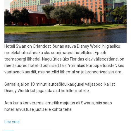
Hotell Swan on Orlandost lõunas asuva Disney Worldi hiiglasliku
meelelahutuslinnaku üks suurimatest hotellidest Epcoti
teemapargi lähedal. Nagu ütles üks Floridas elav väliseestlane, on
need suured hotellid põhiliselt täis "rumalaid Euroopa turiste", kes
vaatavad kaardilt, mis hotellid lähemal on ja broneerivad siis ära.
Samal ajal on 10 minuti autosõidu kaugusel väljaspool kallist
Disney Worldi kuhjaga odavaid hotelle-motelle.
Aga kuna konverentsi ametlik majutus oli Swanis, siis saab
hotelliarvustuse just selle kohta teha.
Loe veel
-
Hotelliarvustus: