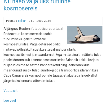
Nii näeb välja üks rutiinne
a
kosmosereis
Kayak
Tour
When
Postitas
Trillian
-
04.01.2009 20:08
You
Are
Alljärgnev Bostoni fotouudisereportaazh
in
Endeavouri kosmosereisist sobib
Orlando
tutvumiseks igale tulevasele
kosmoseturistile. Väga detailsed pildid
näitavad põhjalikult süstiku ettevalmistusi, starti,
kosmosesviibimist ja maandumist. Aga mitte ainult - näiteks tuleb
peale idarannikult kosmosesse startimist Atlandilt kokku korjata
hüljatud esimese astme kanderaketid ning läänerannikule
maandunud süstik tuleb Jumbo-jetiga transportida idarannikule
Cape Canaverali kosmodroomile tagasi, et alustada hiigelkallist
järgmiseks lennuks ettevalmistust.
Vaata siit
.
Loe veel
-
Nii