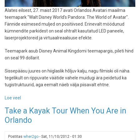
Alates eilsest, 27. maist 2017 avati Orlandos Avatari maailma
teemapark "Walt Disney World's Pandora: The World of Avatar".
Fännide esimesed muljed on positiivsed. Erinevalt möödunud
kümnendite parkidest on seal ohtralt kasutatud LED paneele,
laserprojektoreid ja virtuaalreaalsuse efekte.
Teemapark asub Disney Animal Kingdomi teemapargis, pileti hind
on seal 99 dollarit.
Sissepääsu juures on hiiglaslik hõljuv kalju, nagu filmiski oli näha.
tegelikult on rippuvate väätide vahele muidugi ära peidetud ka
tugistruktuurid, aga eemalt näeb välja piisavalt ehtne.
Loe veel
-
Pandora
Take a Kayak Tour When You Are in
on
Orlando
avatud
-
Orlandos
Postitas
wher2go
-
Sat, 11/10/2012 - 01:30
saab