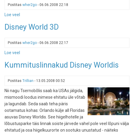
Google
Postitas
wher2go
-
06.06.2008 22:18
Earthis
Loe veel
-
kolmemõõtmeliseks
Disnwy
Disney World 3D
World,
Epcot
3D
Postitas
wher2go
-
06.06.2008 22:17
Loe veel
-
Disney
Kummituslinnakud Disney Worldis
World
3D
Postitas
Trillian
-
13.05.2008 00:52
Nii nagu Tsernobõlis saab ka USAs jälgida,
mismoodi loodus inimese ehitatu üle võtab
ja lagundab. Seda saab teha päris
ootamatus kohas: Orlando külje all Floridas
asuvas Disney Worldis. See hiigelhotelle ja
lõbustusparke täis linnak soiste järvede vahel pole veel lõpuni välja
ehitatud ja osa hiigelkuurorte on sootuks unustatud - näiteks