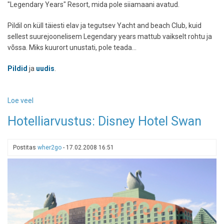
"Legendary Years" Resort, mida pole siiamaani avatud.
Pildil on küll täiesti elav ja tegutsev Yacht and beach Club, kuid
sellest suurejoonelisem Legendary years mattub vaikselt rohtu ja
võssa. Miks kuurort unustati, pole teada...
Pildid
ja
uudis
.
Loe veel
-
Kummituslinnakud
Hotelliarvustus: Disney Hotel Swan
Disney
Worldis
Postitas
wher2go
-
17.02.2008 16:51