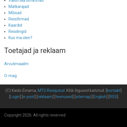
Välismaa sihtkohad
Matkarajad
Mõisad
Reisifirmad
Kaardid
Reisilingid
Kus ma olen?
Toetajad ja reklaam
Arvutimaailm
O-mag
(C) Kaido Einama,
MTÜ Reisijutud
.
Kõik õigused kaitstud
.
[
kontakt
]
[
Login
] [
e-post
] [
reklaam
] [
teenused
] [
sitemap
] [
English
] [
RSS
]
Copyright 2026. All rights reserved