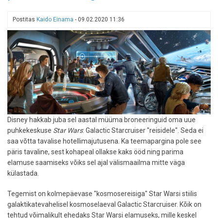
üks
maailma
Postitas
Kaido Einama
-
09.02.2020 11:36
suurimatest
avab
Orlando
südames
peagi
uksed
Disney hakkab juba sel aastal müüma broneeringuid oma uue
puhkekeskuse
Star Wars
: Galactic Starcruiser "reisidele". Seda ei
saa võtta tavalise hotellimajutusena. Ka teemapargina pole see
päris tavaline, sest kohapeal ollakse kaks ööd ning parima
elamuse saamiseks võiks sel ajal välismaailma mitte väga
külastada.
Tegemist on kolmepäevase "kosmosereisiga" Star Warsi stiilis
galaktikatevahelisel kosmoselaeval Galactic Starcruiser. Kõik on
tehtud võimalikult ehedaks Star Warsi elamuseks, mille keskel