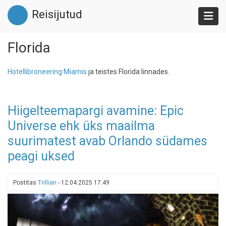
Liigu
Reisijutud
edasi
põhisisu
juurde
Florida
Hotellibroneering Miamis
ja teistes Florida linnades.
Hiigelteemapargi avamine: Epic
Universe ehk üks maailma
suurimatest avab Orlando südames
peagi uksed
Postitas
Trillian
-
12.04.2025 17:49