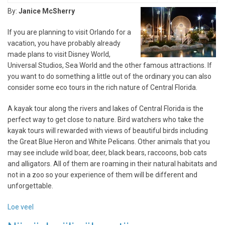
alates
By:
Janice McSherry
eilsest
külastada
If you are planning to visit Orlando for a
Avatari
vacation, you have probably already
maailma
made plans to visit Disney World,
Universal Studios, Sea World and the other famous attractions. If
you want to do something a little out of the ordinary you can also
consider some eco tours in the rich nature of Central Florida.
A kayak tour along the rivers and lakes of Central Florida is the
perfect way to get close to nature. Bird watchers who take the
kayak tours will rewarded with views of beautiful birds including
the Great Blue Heron and White Pelicans. Other animals that you
may see include wild boar, deer, black bears, raccoons, bob cats
and alligators. All of them are roaming in their natural habitats and
not in a zoo so your experience of them will be different and
unforgettable.
Loe veel
-
Take