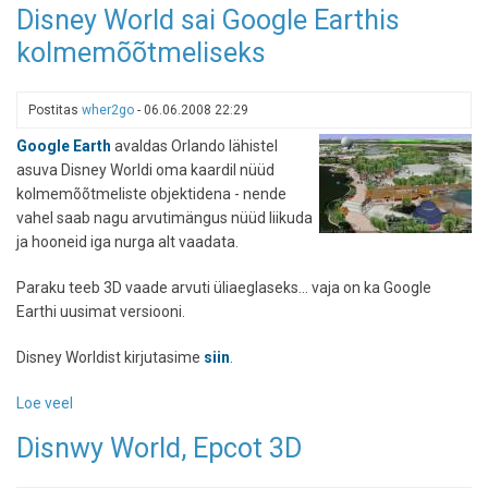
Disney World sai Google Earthis
näeb
kolmemõõtmeliseks
välja
üks
rutiinne
Postitas
wher2go
-
06.06.2008 22:29
kosmosereis
Google Earth
avaldas Orlando lähistel
asuva Disney Worldi oma kaardil nüüd
kolmemõõtmeliste objektidena - nende
vahel saab nagu arvutimängus nüüd liikuda
ja hooneid iga nurga alt vaadata.
Paraku teeb 3D vaade arvuti üliaeglaseks... vaja on ka Google
Earthi uusimat versiooni.
Disney Worldist kirjutasime
siin
.
Loe veel
-
Disney
Disnwy World, Epcot 3D
World
sai