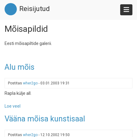
Liigu
Reisijutud
edasi
põhisisu
juurde
Mõisapildid
Eesti mõisapiltide galerii.
Alu mõis
Postitas
wher2go
-
03.01.2003 19:31
Rapla külje all.
Loe veel
-
Alu
Vääna mõisa kunstisaal
mõis
Postitas
wher2go
-
12.10.2002 19:50