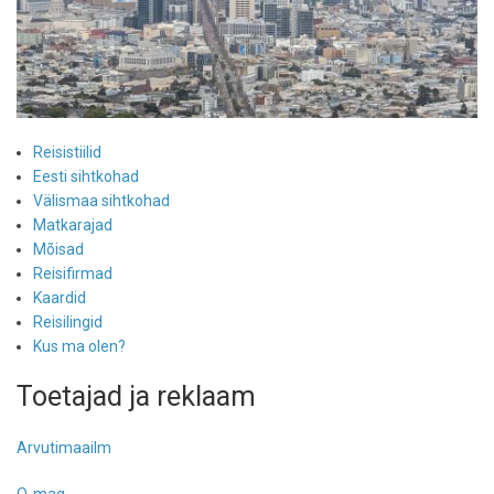
Reisistiilid
Eesti sihtkohad
Välismaa sihtkohad
Matkarajad
Mõisad
Reisifirmad
Kaardid
Reisilingid
Kus ma olen?
Toetajad ja reklaam
Arvutimaailm