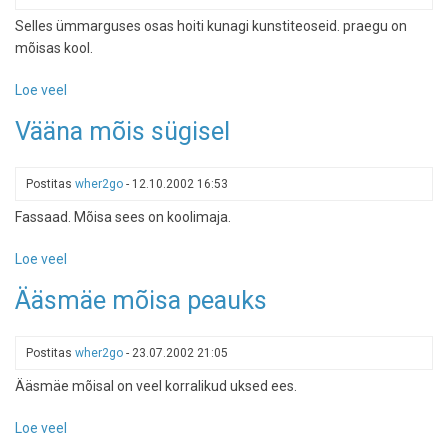
Selles ümmarguses osas hoiti kunagi kunstiteoseid. praegu on
mõisas kool.
Loe veel
-
Vääna
Vääna mõis sügisel
mõisa
kunstisaal
Postitas
wher2go
-
12.10.2002 16:53
Fassaad. Mõisa sees on koolimaja.
Loe veel
-
Vääna
Ääsmäe mõisa peauks
mõis
sügisel
Postitas
wher2go
-
23.07.2002 21:05
Ääsmäe mõisal on veel korralikud uksed ees.
Loe veel
-