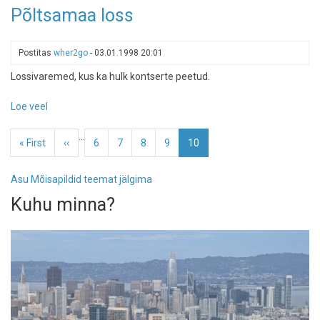
Ääsmäe
Põltsamaa loss
mõisa
peauks
Postitas
wher2go
-
03.01.1998 20:01
Lossivaremed, kus ka hulk kontserte peetud.
Loe veel
-
Põltsamaa
Pagination
…
loss
Esimene
« First
Eelmine
‹‹
Page
6
Page
7
Page
8
Page
9
Eesolev
10
leht
leht
leht
Asu Mõisapildid teemat jälgima
Kuhu minna?