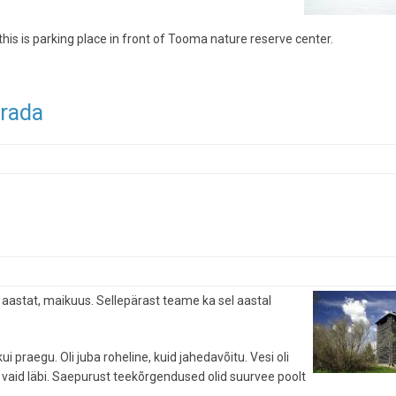
his is parking place in front of Tooma nature reserve center.
arada
 aastat, maikuus. Sellepärast teame ka sel aastal
i praegu. Oli juba roheline, kuid jahedavõitu. Vesi oli
s vaid läbi. Saepurust teekõrgendused olid suurvee poolt