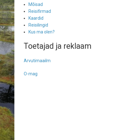
Mõisad
Reisifirmad
Kaardid
Reisilingid
Kus ma olen?
Toetajad ja reklaam
Arvutimaailm
O-mag