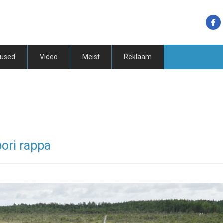
tused
Video
Meist
Reklaam
bori rappa