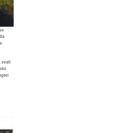
kse
dla
a
 sealt
skil
agasi