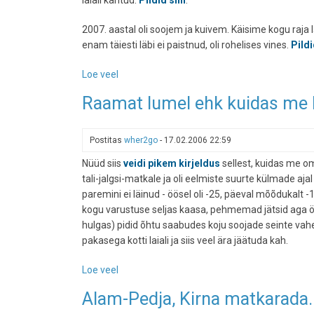
2007. aastal oli soojem ja kuivem. Käisime kogu raja l
enam täiesti läbi ei paistnud, oli rohelises vines.
Pildi
Loe veel
-
Matkasoovitus:
Raamat lumel ehk kuidas me 
Alam-
Pedja
Postitas
wher2go
-
17.02.2006 22:59
Nüüd siis
veidi pikem kirjeldus
sellest, kuidas me 
tali-jalgsi-matkale ja oli eelmiste suurte külmade ajal
paremini ei läinud - öösel oli -25, päeval mõõdukalt
kogu varustuse seljas kaasa, pehmemad jätsid aga
hulgas) pidid õhtu saabudes koju soojade seinte vahel
pakasega kotti laiali ja siis veel ära jäätuda kah.
Loe veel
-
Raamat
Alam-Pedja, Kirna matkarada.
lumel