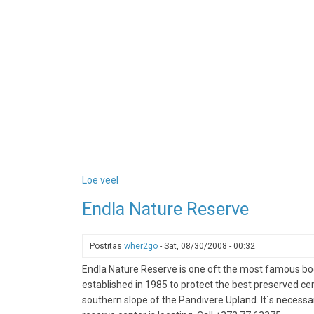
Loe veel
-
Käisime
Endla Nature Reserve
kurekaamerat
paigaldamas
Postitas
wher2go
-
Sat, 08/30/2008 - 00:32
Endla Nature Reserve is one oft the most famous bo
established in 1985 to protect the best preserved cen
southern slope of the Pandivere Upland. It´s necessa