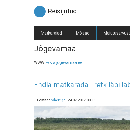
Liigu
edasi
Reisijutud
põhisisu
juurde
Matkarajad
Mõisad
Majutusarvus
Jõgevamaa
WWW:
www.jogevamaa.ee
.
Endla matkarada - retk läbi la
Postitas
wher2go
-
24.07.2017 00:09