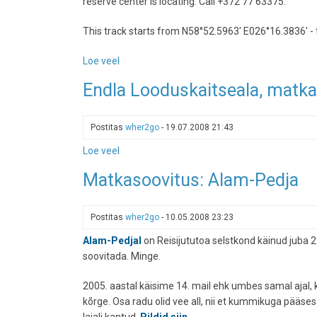
reserve center is locating. Call +372 77 63375.
This track starts from N58°52.5963' E026°16.3836' - t
Loe veel
-
Endla
Endla Looduskaitseala, matk
Nature
Reserve
Postitas
wher2go
-
19.07.2008 21:43
Loe veel
-
Endla
Matkasoovitus: Alam-Pedja
Looduskaitseala,
matkarada
Postitas
wher2go
-
10.05.2008 23:23
Alam-Pedjal
on Reisijututoa selstkond käinud juba 2
soovitada. Minge.
2005. aastal käisime 14. mail ehk umbes samal ajal, ku
kõrge. Osa radu olid vee all, nii et kummikuga pääse
laiali kantud.
Pildid siin
.