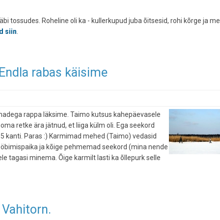
äbi tossudes. Roheline oli ka - kullerkupud juba õitsesid, rohi kõrge ja me
d siin
.
Endla rabas käisime
omadega rappa läksime. Taimo kutsus kahepäevasele
 oma retke ära jätnud, et liiga külm oli. Ega seekord
 -15 kanti. Paras :) Karmimad mehed (Taimo) vedasid
 ööbimispaika ja kõige pehmemad seekord (mina nende
e tagasi minema. Õige karmilt lasti ka õllepurk selle
 Vahitorn.