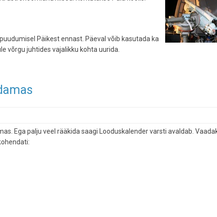
 puudumisel Päikest ennast. Päeval võib kasutada ka
e võrgu juhtides vajalikku kohta uurida.
ldamas
as. Ega palju veel rääkida saagi Looduskalender varsti avaldab. Vaada
kohendati: