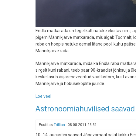
Endla matkarada on tegelikult natuke eksitav nimi, a
pigem Männikjärve matkarada, mis algab Toomalt, loo
raba on hoopis natuke eemal lääne pool, kuhu pääse
Männikjärve rada.
Männikjärve matkarada, mida ka Endla raba matkaraja
sirgelt kuni rabani, teeb paar 90-kraadist jõnksu ja 
keskel asub äsjarenoveeritud vaatlustorn, kust ava
Männikjärve ja hobusekoplite juurde.
Loe veel
-
Endla
Astronoomiahuvilised saavad
matkarada
-
retk
Postitas
Trillian
-
08.08.2011 23:31
läbi
10.-14. augustini saavad Jõgevamaal palal kokku Ees