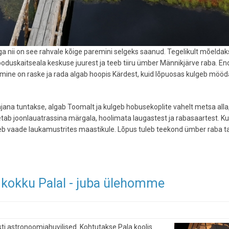
ga nii on see rahvale kõige paremini selgeks saanud. Tegelikult mõelda
duskaitseala keskuse juurest ja teeb tiiru ümber Männikjärve raba. En
mine on raske ja rada algab hoopis Kärdest, kuid lõpuosas kulgeb mööd
na tuntakse, algab Toomalt ja kulgeb hobusekoplite vahelt metsa alla,
ületab joonlauatrassina märgala, hoolimata laugastest ja rabasaartest. Ku
neb vaade laukamustrites maastikule. Lõpus tuleb teekond ümber raba t
 kokku Palal - juba ülehomme
ti astronoomiahuvilised. Kohtutakse Pala koolis.