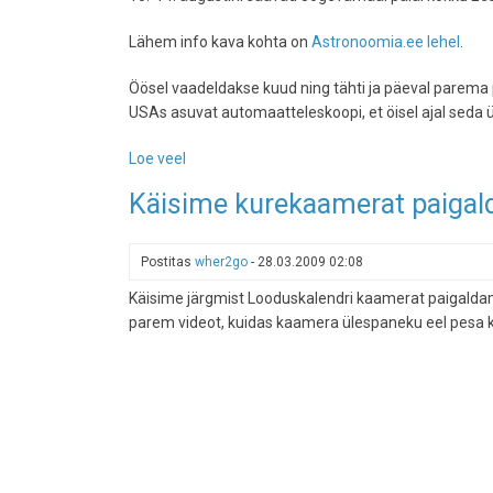
labori
rappa
Lähem info kava kohta on
Astronoomia.ee lehel
.
Öösel vaadeldakse kuud ning tähti ja päeval parema
USAs asuvat automaatteleskoopi, et öisel ajal seda ül
Loe veel
-
Astronoomiahuvilised
Käisime kurekaamerat paiga
saavad
kokku
Palal
Postitas
wher2go
-
28.03.2009 02:08
-
Käisime järgmist Looduskalendri kaamerat paigaldam
juba
parem videot, kuidas kaamera ülespaneku eel pesa 
ülehomme