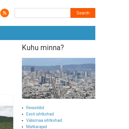
Search
Search
Kuhu minna?
Reisistiilid
Eesti sihtkohad
Välismaa sihtkohad
Matkarajad