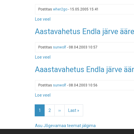
ehk
kuidas
Postitas
wher2go
-
15.05.2005 15:41
me
Loe veel
-
Endla
Alam-
rabas
Aastavahetus Endla järve ääre
Pedja,
käisime
Kirna
matkarada.
Postitas
sunwolf
-
08.04.2003 10:57
Vahitorn.
Loe veel
-
Aastavahetus
Aaastavahetus Endla järve ää
Endla
järve
ääres
Postitas
sunwolf
-
08.04.2003 10:56
3
Loe veel
-
Aaastavahetus
Pagination
Endla
Eesolev
1
Page
2
Järgmine
››
Viimane
Last »
järve
leht
leht
leht
ääres
Asu Jõgevamaa teemat jälgima
2