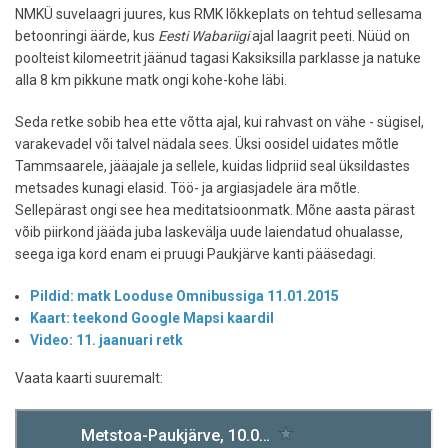
NMKÜ suvelaagri juures, kus RMK lõkkeplats on tehtud sellesama
betoonringi äärde, kus
Eesti Wabariigi
ajal laagrit peeti. Nüüd on
poolteist kilomeetrit jäänud tagasi Kaksiksilla parklasse ja natuke
alla 8 km pikkune matk ongi kohe-kohe läbi.
Seda retke sobib hea ette võtta ajal, kui rahvast on vähe - sügisel,
varakevadel või talvel nädala sees. Üksi oosidel uidates mõtle
Tammsaarele, jääajale ja sellele, kuidas lidpriid seal üksildastes
metsades kunagi elasid. Töö- ja argiasjadele ära mõtle.
Sellepärast ongi see hea meditatsioonmatk. Mõne aasta pärast
võib piirkond jääda juba laskevälja uude laiendatud ohualasse,
seega iga kord enam ei pruugi Paukjärve kanti pääsedagi.
Pildid: matk Looduse Omnibussiga 11.01.2015
Kaart: teekond Google Mapsi kaardil
Video: 11. jaanuari retk
Vaata kaarti suuremalt: