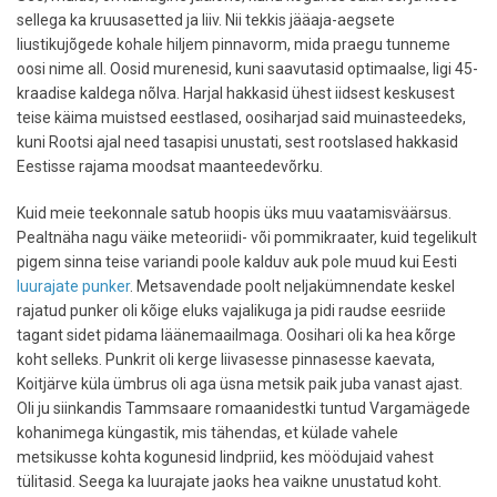
sellega ka kruusasetted ja liiv. Nii tekkis jääaja-aegsete
liustikujõgede kohale hiljem pinnavorm, mida praegu tunneme
oosi nime all. Oosid murenesid, kuni saavutasid optimaalse, ligi 45-
kraadise kaldega nõlva. Harjal hakkasid ühest iidsest keskusest
teise käima muistsed eestlased, oosiharjad said muinasteedeks,
kuni Rootsi ajal need tasapisi unustati, sest rootslased hakkasid
Eestisse rajama moodsat maanteedevõrku.
Kuid meie teekonnale satub hoopis üks muu vaatamisväärsus.
Pealtnäha nagu väike meteoriidi- või pommikraater, kuid tegelikult
pigem sinna teise variandi poole kalduv auk pole muud kui Eesti
luurajate punker
. Metsavendade poolt neljakümnendate keskel
rajatud punker oli kõige eluks vajalikuga ja pidi raudse eesriide
tagant sidet pidama läänemaailmaga. Oosihari oli ka hea kõrge
koht selleks. Punkrit oli kerge liivasesse pinnasesse kaevata,
Koitjärve küla ümbrus oli aga üsna metsik paik juba vanast ajast.
Oli ju siinkandis Tammsaare romaanidestki tuntud Vargamägede
kohanimega küngastik, mis tähendas, et külade vahele
metsikusse kohta kogunesid lindpriid, kes möödujaid vahest
tülitasid. Seega ka luurajate jaoks hea vaikne unustatud koht.