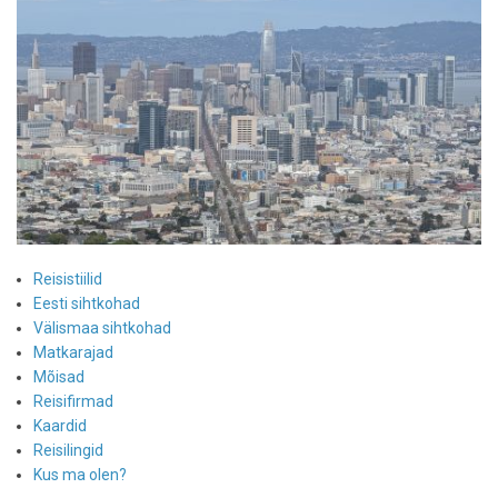
Reisistiilid
Eesti sihtkohad
Välismaa sihtkohad
Matkarajad
Mõisad
Reisifirmad
Kaardid
Reisilingid
Kus ma olen?