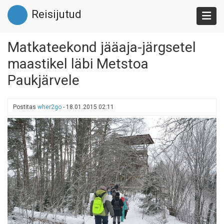
Liigu
Reisijutud
edasi
põhisisu
juurde
Matkateekond jääaja-järgsetel
maastikel läbi Metstoa
Paukjärvele
Postitas
wher2go
-
18.01.2015 02:11