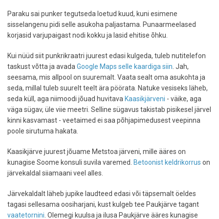
Paraku sai punker tegutseda loetud kuud, kuni esimene
sisselangenu pidi selle asukoha paljastama. Punaarmeelased
korjasid varjupaigast nodi kokku ja lasid ehitise õhku.
Kui nüüd siit punkrikraatri juurest edasi kulgeda, tuleb nutitelefon
taskust võtta ja avada
Google Maps selle kaardiga siin
. Jah,
seesama, mis allpool on suuremalt. Vaata sealt oma asukohta ja
seda, millal tuleb suurelt teelt ära pöörata. Natuke vesiseks läheb,
seda küll, aga niimoodi jõuad huvitava
Kaasikjärveni
- väike, aga
väga sügav, üle viie meetri. Selline sügavus takistab pisikesel järvel
kinni kasvamast - veetaimed ei saa põhjapimedusest veepinna
poole sirutuma hakata.
Kaasikjärve juurest jõuame Metstoa järveni, mille ääres on
kunagise Soome konsuli suvila varemed.
Betoonist keldrikorrus
on
järvekaldal siiamaani veel alles.
Järvekaldalt läheb jupike laudteed edasi või täpsemalt öeldes
tagasi sellesama oosiharjani, kust kulgeb tee Paukjärve tagant
vaatetornini
. Olemegi kuulsa ja ilusa Paukjärve ääres kunagise