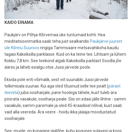
KAIDO EINAMA
Paukjärv on Põhja-Kõrvemaa üks tuntumaid kohti. Hea
meditatsioonmatka saab teha just sealkandis
Paukjärve juurest
üle Kõnnu Suursoo
ringiga Tammsaare metsavahikoha kaudu
tagasi Kaksiksilla parklasse. Kuid on ka teine tee. Lihtsam ja lühem.
Kokku 7,8 km. See teekond algab Kaksiksilla parklast Soodla jõe
ääres ja läheb esialgu otse Jussi järvede poole.
Eksida pole eriti võimalik, sest viit suunabki Jussi järvede
telkimisala suunas. Kui aga oled tõusnud selle tee pealt (
pärast
teeviita
) juba oosiharjale, pane hoolega tähele, kust tuleb ära
pöörata vasakule, oosiharja peale. Siis on edasi jälle lihtne - samm
vasakule, samm paremale ja oled 45-kraadisel nõlval, kust saab
vaid alla veereda. Ära veere - hoidu ikka jääaja moodustatud
oosiharjale.
See, muide, on kunagine jäälõhe, kuhu kogunes sulavesi ja koos