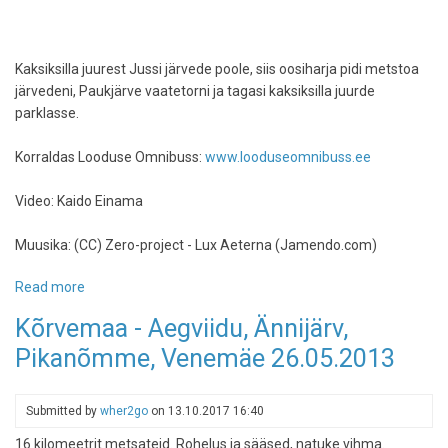
Kaksiksilla juurest Jussi järvede poole, siis oosiharja pidi metstoa
järvedeni, Paukjärve vaatetorni ja tagasi kaksiksilla juurde
parklasse.
Korraldas Looduse Omnibuss:
www.looduseomnibuss.ee
Video: Kaido Einama
Muusika: (CC) Zero-project - Lux Aeterna (Jamendo.com)
Read more
about
Paukjärv
Kõrvemaa - Aegviidu, Ännijärv,
ja
Pikanõmme, Venemäe 26.05.2013
Metstoa
järved
Looduse
Submitted by
wher2go
on
13.10.2017 16:40
Omnibussiga,
10.01.2015
16 kilomeetrit metsateid. Rohelus ja sääsed, natuke vihma.