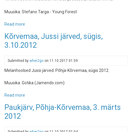
Muusika: Stefano Targa - Young Forest
Read more
about
Kõrvemaa
Kõrvemaa, Jussi järved, sügis,
-
3.10.2012
Aegviidu,
Ännijärv,
Pikanõmme,
Submitted by
wher2go
on
11.10.2017 01:59
Venemäe
26.05.2013
Melanhoolsed Jussi järved. Põhja-Kõrvemaa, sügis 2012.
Muusika: Gotika (Jamendo.com)
Read more
about
Kõrvemaa,
Paukjärv, Põhja-Kõrvemaa, 3. märts
Jussi
2012
järved,
sügis,
3.10.2012
Submitted by
wher2go
on
11.10.2017 01:04