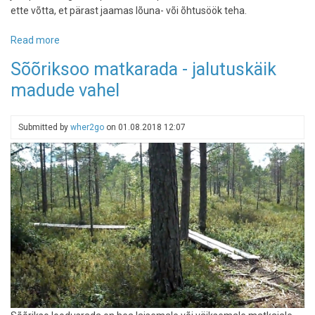
ette võtta, et pärast jaamas lõuna- või õhtusöök teha.
Read more
about
Lühike
Sõõriksoo matkarada - jalutuskäik
väljasõit:
madude vahel
kuidas
sisustada
pool
Submitted by
wher2go
on
01.08.2018 12:07
päeva
Aegviidus