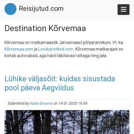
Skip
Reisijutud.com
to
main
content
Destination Kõrvemaa
Kõrvemaa on matkamaastik Järvamaast põhjarannikuni. Vt. ka
Kõrvemaa.com
ja
Loodusretked.com
. Kõrvemaa matkarajad on
kohati autovabad, aga hästi läbitavad rattaga ning jala.
Lühike väljasõit: kuidas sisustada
pool päeva Aegviidus
Submitted by
Kaido Einama
on
19.01.2020 16:59