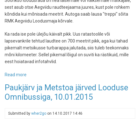
Sõõrikso loodusrada on hea laisemale või väiksemale matkajale,
sest asub otse Aegviidu raudteejaama juures, kust pole rohkem
kõndida kui mõnisada meetrit. Autoga saab lausa "treppi" sõita
RMK Aegviidu Loodusmaja kõrvale.
Ka rada ise pole ülejõu käivalt pikk. Uus ratastoolile või
lapsevankrile tehtud laudtee on 700 meetrit pikk, aga kui tahad
pikemalt metsikusse turbarappa jalutada, siis tuleb teekonnaks
mõni kilomeeter. Sellel pikemal lõigul on suviti ka rästikuid, mille
eest hoiatavad infotahvlid.
Read more
about
Sõõriksoo
Paukjärv ja Metstoa järved Looduse
matkarada
Omnibussiga, 10.01.2015
-
jalutuskäik
madude
Submitted by
wher2go
on
14.10.2017 14:46
vahel