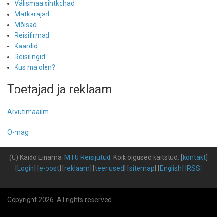
Välismaa sihtkohad
Matkarajad
Mõisad
Reisifirmad
Kaardid
Reisilingid
Kus ma olen?
Toetajad ja reklaam
Arvutimaailm
O-mag
(C) Kaido Einama,
MTÜ Reisijutud
.
Kõik õigused kaitstud
.
[
kontakt
]
[
Login
] [
e-post
] [
reklaam
] [
teenused
] [
sitemap
] [
English
] [
RSS
]
Copyright 2026. All rights reserved