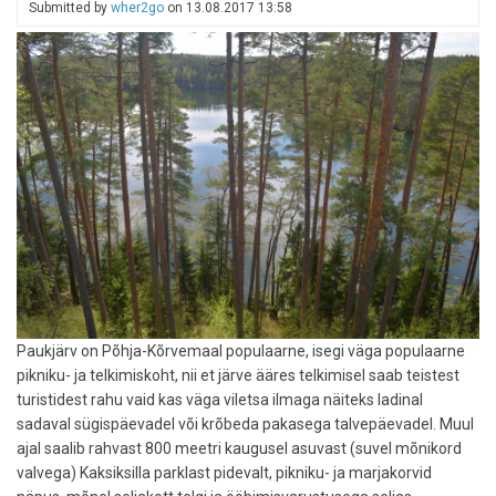
Submitted by
wher2go
on
13.08.2017 13:58
Paukjärv on Põhja-Kõrvemaal populaarne, isegi väga populaarne
pikniku- ja telkimiskoht, nii et järve ääres telkimisel saab teistest
turistidest rahu vaid kas väga viletsa ilmaga näiteks ladinal
sadaval sügispäevadel või krõbeda pakasega talvepäevadel. Muul
ajal saalib rahvast 800 meetri kaugusel asuvast (suvel mõnikord
valvega) Kaksiksilla parklast pidevalt, pikniku- ja marjakorvid