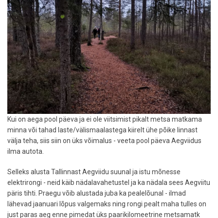
Kui on aega pool päeva ja ei ole viitsimist pikalt metsa matkama
minna või tahad laste/välismaalastega kiirelt ühe põike linnast
välja teha, siis siin on üks võimalus - veeta pool päeva Aegviidus
ilma autota.
Selleks alusta Tallinnast Aegviidu suunal ja istu mõnesse
elektrirongi - neid käib nädalavahetustel ja ka nädala sees Aegviitu
päris tihti. Praegu võib alustada juba ka pealelõunal - ilmad
lähevad jaanuari lõpus valgemaks ning rongi pealt maha tulles on
just paras aeg enne pimedat üks paarikilomeetrine metsamatk