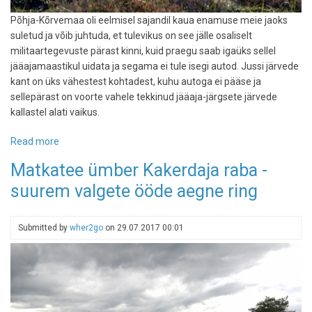
Põhja-Kõrvemaa oli eelmisel sajandil kaua enamuse meie jaoks
suletud ja võib juhtuda, et tulevikus on see jälle osaliselt
militaartegevuste pärast kinni, kuid praegu saab igaüks sellel
jääajamaastikul uidata ja segama ei tule isegi autod. Jussi järvede
kant on üks vähestest kohtadest, kuhu autoga ei pääse ja
sellepärast on voorte vahele tekkinud jääaja-järgsete järvede
kallastel alati vaikus.
Read more
about
Jussi
Matkatee ümber Kakerdaja raba -
järvede
suurem valgete ööde aegne ring
autovabad
jääaja-
maastikud
Submitted by
wher2go
on
29.07.2017 00:01