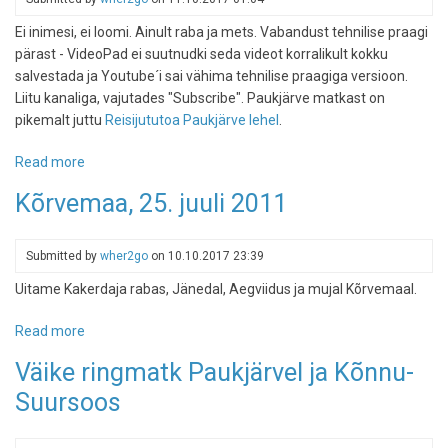
Ei inimesi, ei loomi. Ainult raba ja mets. Vabandust tehnilise praagi
pärast - VideoPad ei suutnudki seda videot korralikult kokku
salvestada ja Youtube´i sai vähima tehnilise praagiga versioon.
Liitu kanaliga, vajutades "Subscribe". Paukjärve matkast on
pikemalt juttu
Reisijututoa Paukjärve lehel
.
Read more
about
Paukjärv,
Kõrvemaa, 25. juuli 2011
Põhja-
Kõrvemaa,
3.
Submitted by
wher2go
on
10.10.2017 23:39
märts
Uitame Kakerdaja rabas, Jänedal, Aegviidus ja mujal Kõrvemaal.
2012
Read more
about
Kõrvemaa,
Väike ringmatk Paukjärvel ja Kõnnu-
25.
Suursoos
juuli
2011