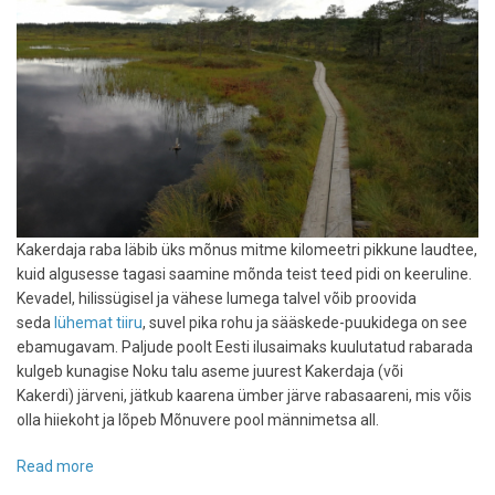
Kakerdaja raba läbib üks mõnus mitme kilomeetri pikkune laudtee,
kuid algusesse tagasi saamine mõnda teist teed pidi on keeruline.
Kevadel, hilissügisel ja vähese lumega talvel võib proovida
seda
lühemat tiiru
, suvel pika rohu ja sääskede-puukidega on see
ebamugavam. Paljude poolt Eesti ilusaimaks kuulutatud rabarada
kulgeb kunagise Noku talu aseme juurest Kakerdaja (või
Kakerdi) järveni, jätkub kaarena ümber järve rabasaareni, mis võis
olla hiiekoht ja lõpeb Mõnuvere pool männimetsa all.
Read more
about
Matkatee