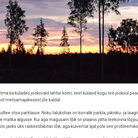
a ka külades jooksvaid lahtisi koeri, sest külasid kogu tee jooksul pe
hest metsamajakesest jõe kaldal.
ee otsa parklasse. Noku talukohas on korralik parkla, pikniku- ja laagri
ohe matka algusse. Kui aga magusam lõik on plaanis jätta teekonna lõppu
o jaoks üks raskestiläbitav lõik, aga kuivemal ajal pole see probleemiks