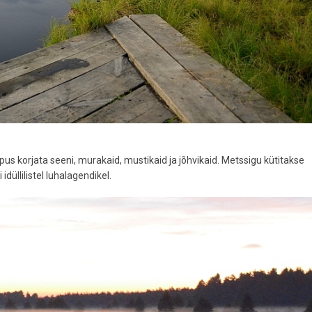
pus korjata seeni, murakaid, mustikaid ja jõhvikaid. Metssigu kütitakse
idüllilistel luhalagendikel.