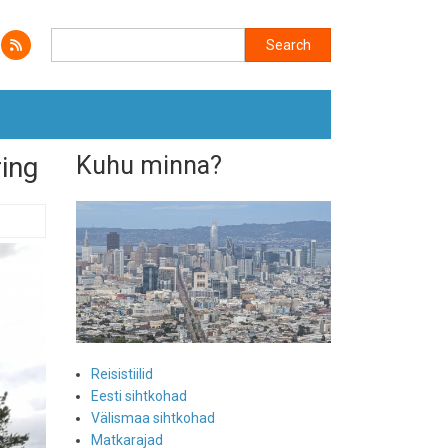
Search
Search
ing
Kuhu minna?
Reisistiilid
Eesti sihtkohad
Välismaa sihtkohad
Matkarajad