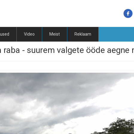
tused
Video
Meist
Reklaam
raba - suurem valgete ööde aegne r