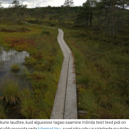
kune laudtee, kuid algusesse tagasi saamine mõnda teist teed pidi on
vel võib proovida seda
lühemat tiiru
, suvel pika rohu ja sääskede-puukid