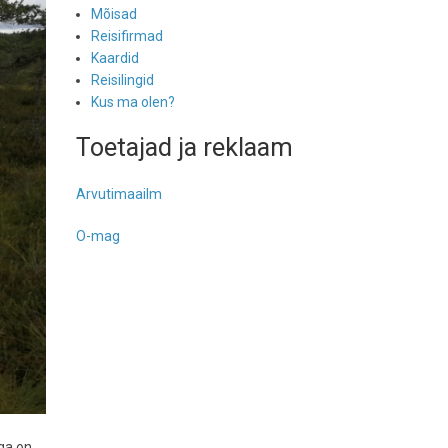
Mõisad
Reisifirmad
Kaardid
Reisilingid
Kus ma olen?
Toetajad ja reklaam
Arvutimaailm
O-mag
ega on