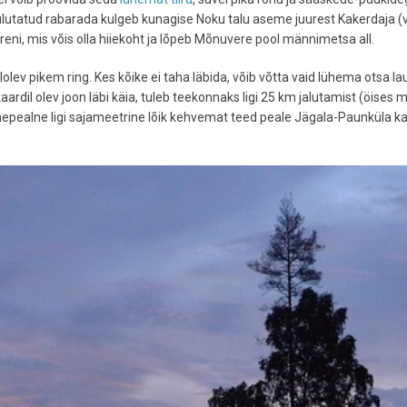
lutatud rabarada kulgeb kunagise Noku talu aseme juurest Kakerdaja (v
eni, mis võis olla hiiekoht ja lõpeb Mõnuvere pool männimetsa all.
lolev pikem ring. Kes kõike ei taha läbida, võib võtta vaid lühema otsa l
 kaardil olev joon läbi käia, tuleb teekonnaks ligi 25 km jalutamist (öises 
ahepealne ligi sajameetrine lõik kehvemat teed peale Jägala-Paunküla ka