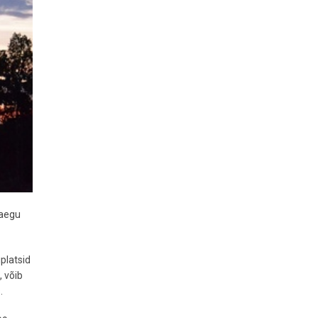
aaegu
platsid
, võib
.