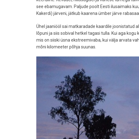
see ebamugavam. Paljude poolt Eesti ilusaimaks kuu
Kakerdi) järveni, jätkub kaarena ümber järve rabasaar
Ühel jaaniööl sai matkaradade kaardile joonistatud al
lõpuni ja siis sobival hetkel tagasi tulla. Kui aga kogu
mis on siiski üsna ekstreemivaba, kui välja arvata v
mõni kilomeeter põhja suunas.