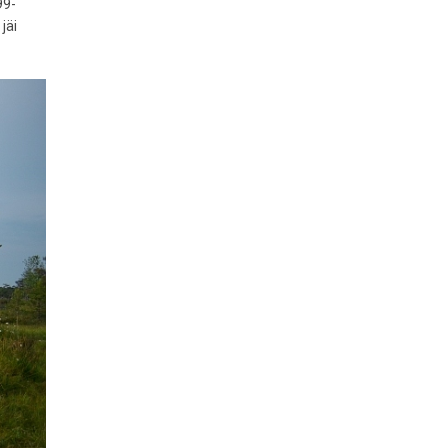
99-
jäi