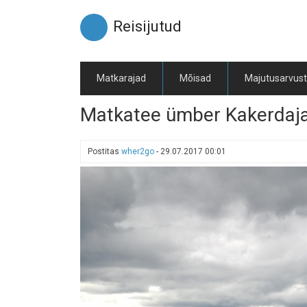
Liigu
edasi
Reisijutud
põhisisu
juurde
Matkarajad
Mõisad
Majutusarvus
Matkatee ümber Kakerdaja 
Postitas
wher2go
-
29.07.2017 00:01