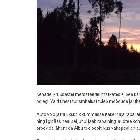
Kenadel kruusastel metsateedel matkates ei pea kartm
polegi. Vaid ühest turismitalust tuleb mööduda ja ü
Auto võib jätta ükskõik kummasse Kakerdaja raba laudt
ning ligipääs hea, sel juhul jääb raba ning laudtee k
proovida läheneda Albu tee poolt, kus vahepeal on aut