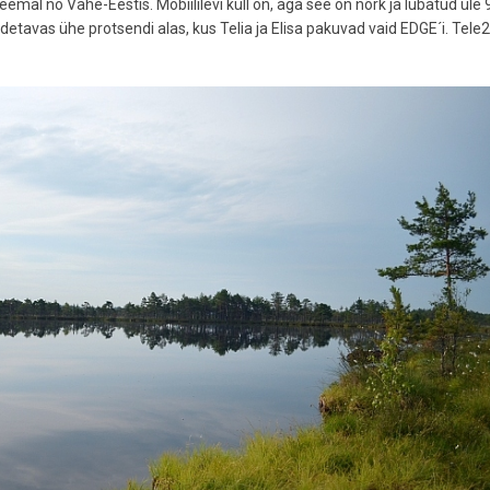
mal nö Vahe-Eestis. Mobiililevi küll on, aga see on nõrk ja lubatud üle 
etavas ühe protsendi alas, kus Telia ja Elisa pakuvad vaid EDGE´i. Tele2 