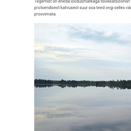
Tegemist on eheda loodusmatkaga tsivilisatsioonist ee
protsendisest katvusest suur osa teed ongi selles väid
proovimata.