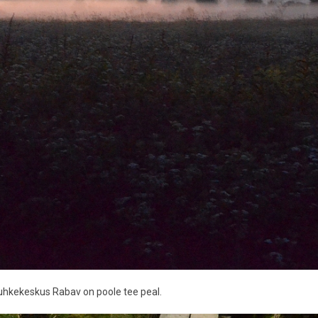
puhkekeskus Rabav on poole tee peal.