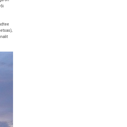
õi
audtee
metsas),
nalit