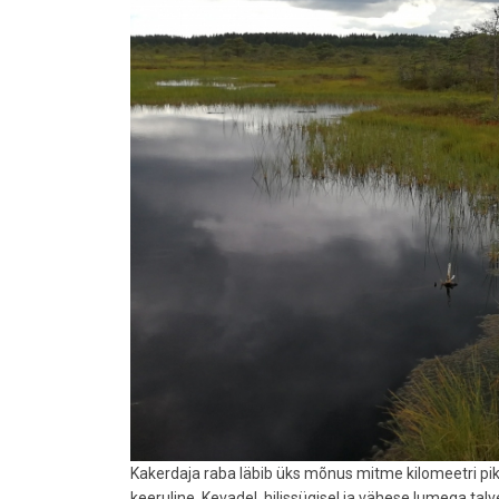
Kakerdaja raba läbib üks mõnus mitme kilomeetri pik
keeruline. Kevadel, hilissügisel ja vähese lumega tal