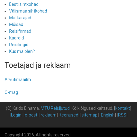
Eesti sihtkohad
Välismaa sihtkohad
Matkarajad
Mõisad
Reisifirmad
Kaardid
Reisilingid
Kus ma olen?
Toetajad ja reklaam
Arvutimaailm
O-mag
(C) Kaido Einama,
MTÜ Reisijutud
.
Kõik õigused kaitstud
.
[
kontakt
]
[
Login
] [
e-post
] [
reklaam
] [
teenused
] [
sitemap
] [
English
] [
RSS
]
Copyright 2026. All rights reserved