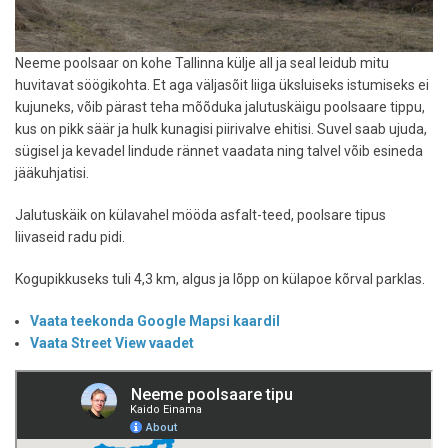
Neeme poolsaar on kohe Tallinna külje all ja seal leidub mitu
huvitavat söögikohta. Et aga väljasõit liiga üksluiseks istumiseks ei
kujuneks, võib pärast teha mõõduka jalutuskäigu poolsaare tippu,
kus on pikk säär ja hulk kunagisi piirivalve ehitisi. Suvel saab ujuda,
sügisel ja kevadel lindude rännet vaadata ning talvel võib esineda
jääkuhjatisi.
Jalutuskäik on külavahel mööda asfalt-teed, poolsare tipus
liivaseid radu pidi.
Kogupikkuseks tuli 4,3 km, algus ja lõpp on külapoe kõrval parklas.
Vaata teekonda Google Mapsi kaardil
Vaata Street View vaadet