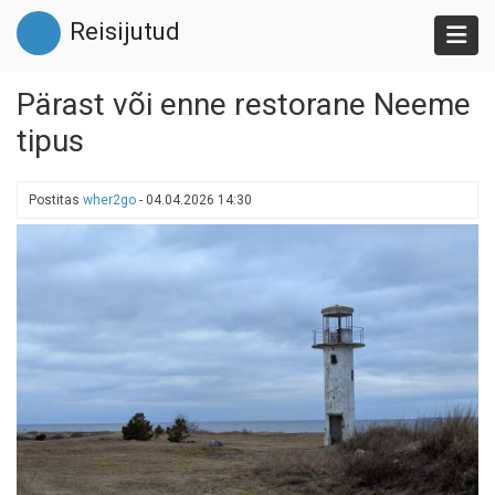
Liigu
Reisijutud
edasi
põhisisu
juurde
Pärast või enne restorane Neeme
tipus
Postitas
wher2go
-
04.04.2026 14:30