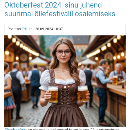
Oktoberfest 2024: sinu juhend
millised
suurimal õllefestivalil osalemiseks
on
praegu
maailma
Postitas
Trillian
-
26.09.2024 18:37
parimad
restoranid!