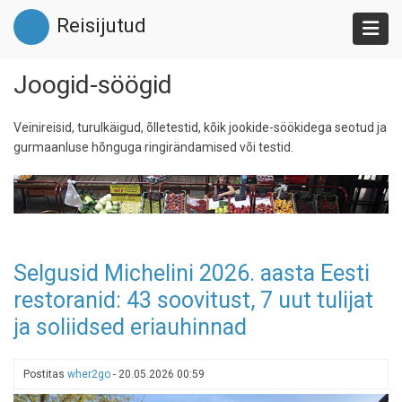
Liigu
Reisijutud
edasi
põhisisu
juurde
Joogid-söögid
Veinireisid, turulkäigud, õlletestid, kõik jookide-söökidega seotud ja
gurmaanluse hõnguga ringirändamised või testid.
Selgusid Michelini 2026. aasta Eesti
restoranid: 43 soovitust, 7 uut tulijat
ja soliidsed eriauhinnad
Postitas
wher2go
-
20.05.2026 00:59