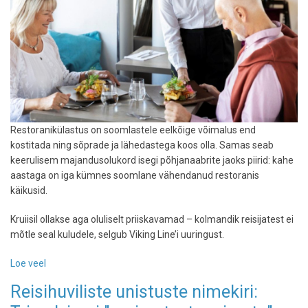
Horvaatia
ja
Island
Restoranikülastus on soomlastele eelkõige võimalus end
kostitada ning sõprade ja lähedastega koos olla. Samas seab
keerulisem majandusolukord isegi põhjanaabrite jaoks piirid: kahe
aastaga on iga kümnes soomlane vähendanud restoranis
käikusid.
Kruiisil ollakse aga oluliselt priiskavamad – kolmandik reisijatest ei
mõtle seal kuludele, selgub Viking Line’i uuringust.
Loe veel
-
Soomlased
Reisihuviliste unistuste nimekiri:
käivad