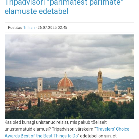
Tripadvisori "parimatest parimate"
restoranis
lähedastega
elamuste edetabel
aega
veetmas
–
Postitas
Trillian
-
26.07.2025 02:45
toiduelamus
jääb
kolmandale
kohale
Kas oled kunagi unistanud reisist, mis pakub tõeliselt
unustamatuid elamusi? Tripadvisori värskeim "
Travelers' Choice
Awards Best of the Best Things to Do
" edetabel on siin, et