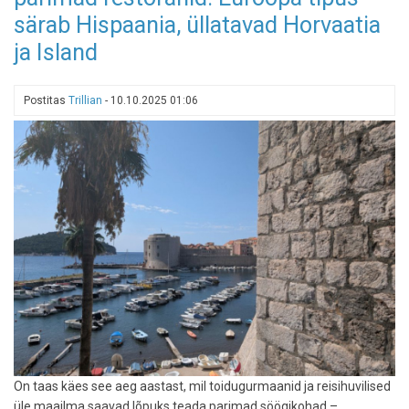
parimad
särab Hispaania, üllatavad Horvaatia
jõuluturud:
ja Island
vaata,
mis
troonivad
Postitas
Trillian
-
10.10.2025 01:06
tipus
On taas käes see aeg aastast, mil toidugurmaanid ja reisihuvilised
üle maailma saavad lõpuks teada parimad söögikohad –