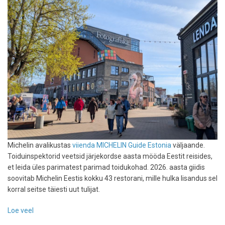
Michelin avalikustas
viienda MICHELIN Guide Estonia
väljaande.
Toiduinspektorid veetsid järjekordse aasta mööda Eestit reisides,
et leida üles parimatest parimad toidukohad. 2026. aasta giidis
soovitab Michelin Eestis kokku 43 restorani, mille hulka lisandus sel
korral seitse täiesti uut tulijat.
Loe veel
-
Selgusid