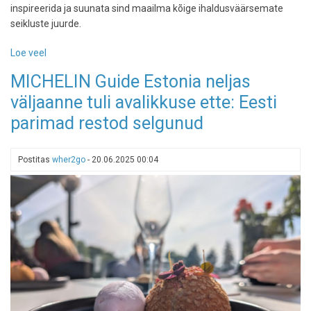
inspireerida ja suunata sind maailma kõige ihaldusväärsemate
seikluste juurde.
Loe veel
-
Reisihuviliste
MICHELIN Guide Estonia neljas
unistuste
väljaanne tuli avalikkuse ette: Eesti
nimekiri:
Tripadvisori
parimad restod selgunud
"parimatest
parimate"
elamuste
Postitas
wher2go
-
20.06.2025 00:04
edetabel