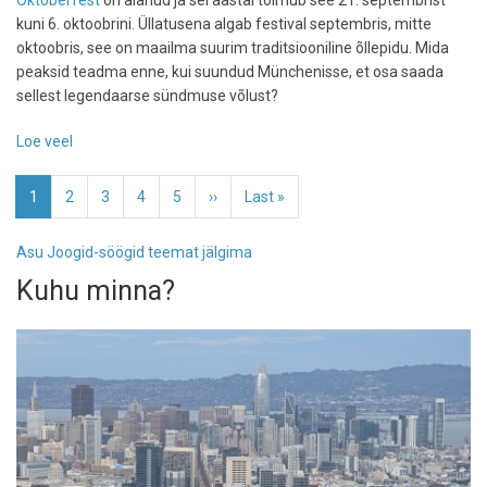
Oktoberfest
on alanud ja sel aastal toimub see 21. septembrist
kuni 6. oktoobrini. Üllatusena algab festival septembris, mitte
oktoobris, see on maailma suurim traditsiooniline õllepidu. Mida
peaksid teadma enne, kui suundud Münchenisse, et osa saada
sellest legendaarse sündmuse võlust?
Loe veel
-
Oktoberfest
Pagination
2024:
Eesolev
1
Page
2
Page
3
Page
4
Page
5
Järgmine
››
Viimane
Last »
sinu
leht
leht
leht
juhend
Asu Joogid-söögid teemat jälgima
suurimal
Kuhu minna?
õllefestivalil
osalemiseks