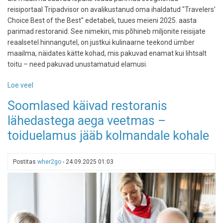
reisiportaal Tripadvisor on avalikustanud oma ihaldatud "Travelers'
Choice Best of the Best" edetabeli, tuues meieni 2025. aasta
parimad restoranid. See nimekiri, mis põhineb miljonite reisijate
reaalsetel hinnangutel, on justkui kulinaarne teekond ümber
maailma, näidates kätte kohad, mis pakuvad enamat kui lihtsalt
toitu – need pakuvad unustamatuid elamusi.
Loe veel
-
Tripadvisor
Soomlased käivad restoranis
kuulutas
lähedastega aega veetmas –
välja
2025.
toiduelamus jääb kolmandale kohale
aasta
parimad
restoranid:
Postitas
wher2go
-
24.09.2025 01:03
Euroopa
tipus
särab
Hispaania,
üllatavad