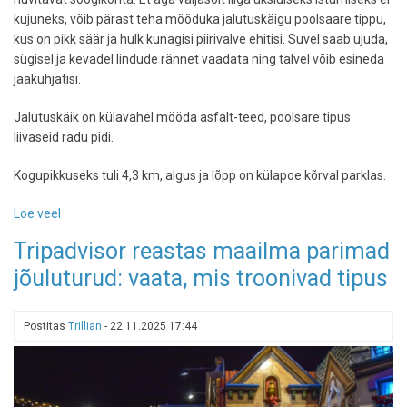
kujuneks, võib pärast teha mõõduka jalutuskäigu poolsaare tippu,
kus on pikk säär ja hulk kunagisi piirivalve ehitisi. Suvel saab ujuda,
sügisel ja kevadel lindude rännet vaadata ning talvel võib esineda
jääkuhjatisi.
Jalutuskäik on külavahel mööda asfalt-teed, poolsare tipus
liivaseid radu pidi.
Kogupikkuseks tuli 4,3 km, algus ja lõpp on külapoe kõrval parklas.
Loe veel
-
Pärast
Tripadvisor reastas maailma parimad
või
jõuluturud: vaata, mis troonivad tipus
enne
restorane
Neeme
Postitas
Trillian
-
22.11.2025 17:44
tipus