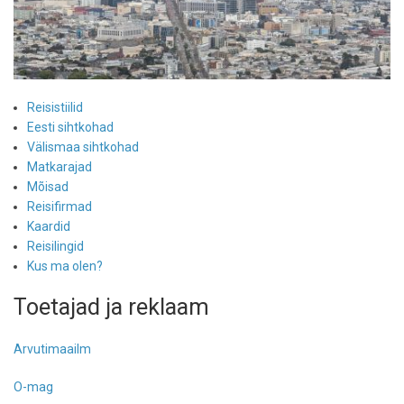
Reisistiilid
Eesti sihtkohad
Välismaa sihtkohad
Matkarajad
Mõisad
Reisifirmad
Kaardid
Reisilingid
Kus ma olen?
Toetajad ja reklaam
Arvutimaailm
O-mag