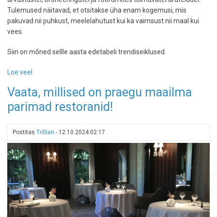
Tulemused näitavad, et otsitakse üha enam kogemusi, mis
pakuvad nii puhkust, meelelahutust kui ka vaimsust nii maal kui
vees.
Siin on mõned sellle aasta edetabeli trendiseiklused.
Loe veel
-
Tripadvisor
Vaata, millised on praegu maailma
ennustab
parimad restoranid!
esimest
korda
reisitrende:
Postitas
Trillian
-
12.10.2024 02:17
vaata,
mismoodi
nüüd
siis
reisida