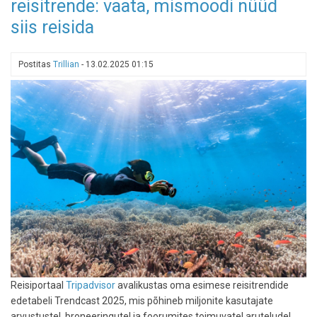
reisitrende: vaata, mismoodi nüüd
Estonia
neljas
siis reisida
väljaanne
tuli
avalikkuse
Postitas
Trillian
-
13.02.2025 01:15
ette:
Eesti
parimad
restod
selgunud
Reisiportaal
Tripadvisor
avalikustas oma esimese reisitrendide
edetabeli Trendcast 2025, mis põhineb miljonite kasutajate
arvustustel, broneeringutel ja foorumites toimuvatel aruteludel.