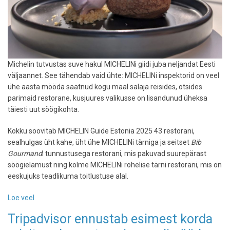
Michelin tutvustas suve hakul MICHELINi giidi juba neljandat Eesti
väljaannet. See tähendab vaid ühte: MICHELINi inspektorid on veel
ühe aasta mööda saatnud kogu maal salaja reisides, otsides
parimaid restorane, kusjuures valikusse on lisandunud üheksa
täiesti uut söögikohta.
Kokku soovitab MICHELIN Guide Estonia 2025 43 restorani,
sealhulgas üht kahe, üht ühe MICHELINi tärniga ja seitset
Bib
Gourmand
i tunnustusega restorani, mis pakuvad suurepärast
söögielamust ning kolme MICHELINi rohelise tärni restorani, mis on
eeskujuks teadlikuma toitlustuse alal.
Loe veel
-
MICHELIN
Tripadvisor ennustab esimest korda
Guide