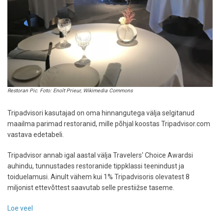
Restoran Pic. Foto: Enoît Prieur, Wikimedia Commons
Tripadvisori kasutajad on oma hinnangutega välja selgitanud
maailma parimad restoranid, mille põhjal koostas Tripadvisor.com
vastava edetabeli.
Tripadvisor annab igal aastal välja Travelers' Choice Awardsi
auhindu, tunnustades restoranide tippklassi teenindust ja
toiduelamusi. Ainult vähem kui 1% Tripadvisoris olevatest 8
miljonist ettevõttest saavutab selle prestiižse taseme.
Loe veel
-
Vaata,