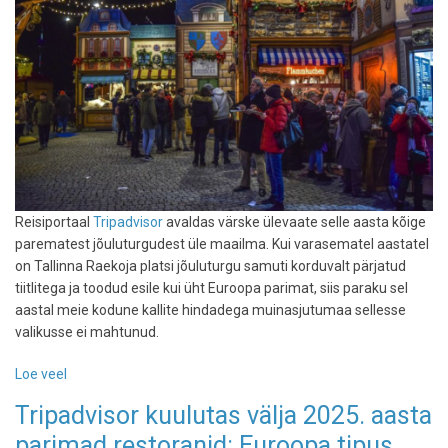
Reisiportaal
Tripadvisor
avaldas värske ülevaate selle aasta kõige
parematest jõuluturgudest üle maailma. Kui varasematel aastatel
on Tallinna Raekoja platsi jõuluturgu samuti korduvalt pärjatud
tiitlitega ja toodud esile kui üht Euroopa parimat, siis paraku sel
aastal meie kodune kallite hindadega muinasjutumaa sellesse
valikusse ei mahtunud.
Loe veel
-
Tripadvisor
Tripadvisor kuulutas välja 2025. aasta
reastas
parimad restoranid: Euroopa tipus
maailma