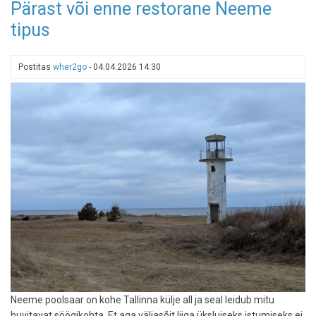
Pärast või enne restorane Neeme
Michelini
tipus
2026.
aasta
Eesti
Postitas
wher2go
-
04.04.2026 14:30
restoranid:
43
soovitust,
7
uut
tulijat
ja
soliidsed
eriauhinnad
Neeme poolsaar on kohe Tallinna külje all ja seal leidub mitu
huvitavat söögikohta. Et aga väljasõit liiga üksluiseks istumiseks ei