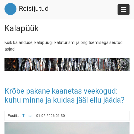
Liigu
Reisijutud
edasi
põhisisu
juurde
Kalapüük
Kõik kalanduse, kalapüügi, kalaturismi ja õngitsemisega seutod
asjad.
Krõbe pakane kaanetas veekogud:
kuhu minna ja kuidas jääl ellu jääda?
Postitas
Trillian
-
01.02.2026 01:30