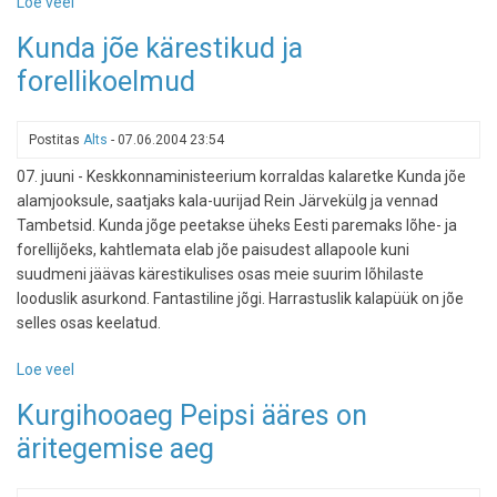
Loe veel
-
Koletu
Kunda jõe kärestikud ja
veretöö
forellikoelmud
Fääri
saartel
Postitas
Alts
-
07.06.2004 23:54
07. juuni - Keskkonnaministeerium korraldas kalaretke Kunda jõe
alamjooksule, saatjaks kala-uurijad Rein Järvekülg ja vennad
Tambetsid. Kunda jõge peetakse üheks Eesti paremaks lõhe- ja
forellijõeks, kahtlemata elab jõe paisudest allapoole kuni
suudmeni jäävas kärestikulises osas meie suurim lõhilaste
looduslik asurkond. Fantastiline jõgi. Harrastuslik kalapüük on jõe
selles osas keelatud.
Loe veel
-
Kunda
Kurgihooaeg Peipsi ääres on
jõe
äritegemise aeg
kärestikud
ja
forellikoelmud