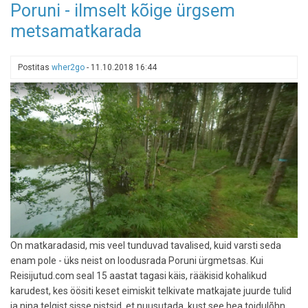
Poruni - ilmselt kõige ürgsem
pakane
metsamatkarada
kaanetas
veekogud:
kuhu
Postitas
wher2go
-
11.10.2018 16:44
minna
ja
kuidas
jääl
ellu
jääda?
On matkaradasid, mis veel tunduvad tavalised, kuid varsti seda
enam pole - üks neist on loodusrada Poruni ürgmetsas. Kui
Reisijutud.com seal 15 aastat tagasi käis, rääkisid kohalikud
karudest, kes öösiti keset eimiskit telkivate matkajate juurde tulid
ja nina telgist sisse pistsid, et nuusutada, kust see hea toidulõhn