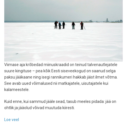
Viimase aja krõbedad miinuskraadid on teinud talvenautlejatele
suure kingituse – pea kõik Eesti siseveekogud on saanud selga
paksu jääkaane ning isegi rannikumeri hakkab jäist ilmet võtma.
See avab uued võimalused nii matkajatele, uisutajatele kui
kalameestele.
Kuid enne, kui sammud jääle sead, tasub meeles pidada: jää on
ohtlik ja jääolud võivad muutuda kiiresti.
Loe veel
-
Krõbe