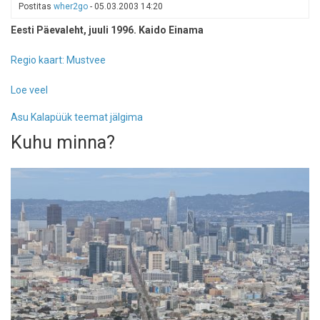
Postitas
wher2go
-
05.03.2003 14:20
Eesti Päevaleht, juuli 1996. Kaido Einama
Regio kaart: Mustvee
Loe veel
-
Kurgihooaeg
Asu Kalapüük teemat jälgima
Peipsi
ääres
Kuhu minna?
on
äritegemise
aeg