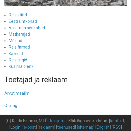
Reisistiilid
Eesti sihtkohad
Välismaa sihtkohad
Matkarajad
Mõisad
Reisifirmad
Kaardid
Reisilingid
Kus ma olen?
Toetajad ja reklaam
Arvutimaailm
O-mag
(C) Kaido Einama,
MTÜ Reisijutud
.
Kõik õigused kaitstud
.
[
kontakt
]
[
Login
] [
e-post
] [
reklaam
] [
teenused
] [
sitemap
] [
English
] [
RSS
]