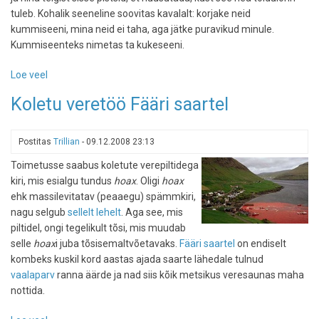
tuleb. Kohalik seeneline soovitas kavalalt: korjake neid
kummiseeni, mina neid ei taha, aga jätke puravikud minule.
Kummiseenteks nimetas ta kukeseeni.
Loe veel
-
Poruni
Koletu veretöö Fääri saartel
-
ilmselt
kõige
Postitas
Trillian
-
09.12.2008 23:13
ürgsem
Toimetusse saabus koletute verepiltidega
metsamatkarada
kiri, mis esialgu tundus
hoax
. Oligi
hoax
ehk massilevitatav (peaaegu) spämmkiri,
nagu selgub
sellelt lehelt
. Aga see, mis
piltidel, ongi tegelikult tõsi, mis muudab
selle
hoax
i juba tõsisemaltvõetavaks.
Fääri saartel
on endiselt
kombeks kuskil kord aastas ajada saarte lähedale tulnud
vaalaparv
ranna äärde ja nad siis kõik metsikus veresaunas maha
nottida.