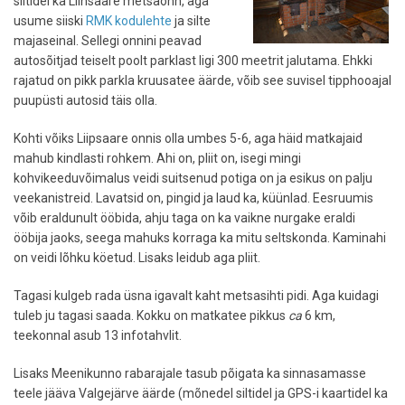
siltidel ka Liinsaare metsaonn, aga
usume siiski
RMK kodulehte
ja silte
majaseinal. Sellegi onnini peavad
autosõitjad teiselt poolt parklast ligi 300 meetrit jalutama. Ehkki
rajatud on pikk parkla kruusatee äärde, võib see suvisel tipphooajal
puupüsti autosid täis olla.
Kohti võiks Liipsaare onnis olla umbes 5-6, aga häid matkajaid
mahub kindlasti rohkem. Ahi on, pliit on, isegi mingi
kohvikeeduvõimalus veidi suitsenud potiga on ja esikus on palju
veekanistreid. Lavatsid on, pingid ja laud ka, küünlad. Eesruumis
võib eraldunult ööbida, ahju taga on ka vaikne nurgake eraldi
ööbija jaoks, seega mahuks korraga ka mitu seltskonda. Kaminahi
on veidi lõhku köetud. Lisaks leidub aga pliit.
Tagasi kulgeb rada üsna igavalt kaht metsasihti pidi. Aga kuidagi
tuleb ju tagasi saada. Kokku on matkatee pikkus
ca
6 km,
teekonnal asub 13 infotahvlit.
Lisaks Meenikunno rabarajale tasub põigata ka sinnasamasse
teele jääva Valgejärve äärde (mõnedel siltidel ja GPS-i kaartidel ka