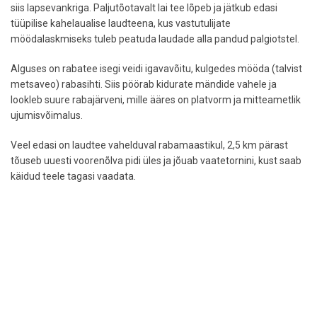
siis lapsevankriga. Paljutõotavalt lai tee lõpeb ja jätkub edasi
tüüpilise kahelaualise laudteena, kus vastutulijate
möödalaskmiseks tuleb peatuda laudade alla pandud palgiotstel.
Alguses on rabatee isegi veidi igavavõitu, kulgedes mööda (talvist
metsaveo) rabasihti. Siis pöörab kidurate mändide vahele ja
lookleb suure rabajärveni, mille ääres on platvorm ja mitteametlik
ujumisvõimalus.
Veel edasi on laudtee vahelduval rabamaastikul, 2,5 km pärast
tõuseb uuesti voorenõlva pidi üles ja jõuab vaatetornini, kust saab
käidud teele tagasi vaadata.