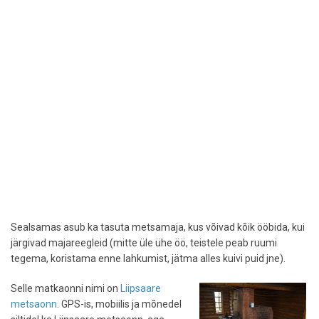
Sealsamas asub ka tasuta metsamaja, kus võivad kõik ööbida, kui
järgivad majareegleid (mitte üle ühe öö, teistele peab ruumi
tegema, koristama enne lahkumist, jätma alles kuivi puid jne).
Selle matkaonni nimi on
Liipsaare
metsaonn
. GPS-is, mobiilis ja mõnedel