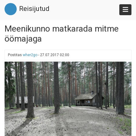
Liigu
Reisijutud
edasi
põhisisu
juurde
Meenikunno matkarada mitme
öömajaga
Postitas
wher2go
-
27.07.2017 02:00