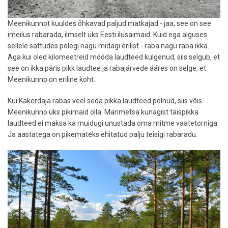
Meenikunnot kuuldes õhkavad paljud matkajad - jaa, see on see
imeilus rabarada, ilmselt üks Eesti ilusaimaid. Kuid ega alguses
sellele sattudes polegi nagu midagi erilist - raba nagu raba ikka.
Aga kui oled kilomeetreid mööda laudteed kulgenud, siis selgub, et
see on ikka päris pikk laudtee ja rabajärvede ääres on selge, et
Meenikunno on eriline koht.
Kui Kakerdaja rabas veel seda pikka laudteed polnud, siis võis
Meenikunno üks pikimaid olla. Marimetsa kunagist täispikka
laudteed ei maksa ka muidugi unustada oma mitme vaatetorniga.
Ja aastatega on pikemateks ehitatud palju teisigi rabaradu.