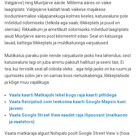
Valgjärve) ning Mustjärve äärde. Mõlema ääres on väike
laagriplats. Valgejärve kaldalt leiab väikese majakese
loodusteemalise väljapanekuga kolmes keeles, katusealune pole
mõeldud ööbimiseks (telkida aga saab, lõkkeplats ja puud on
olemas). Rikkalikum ja ametlikult ööbimiseks mõeldud laagriplats
asub Mustjärve ääres pool kilomeetrit edasi. Seal on katusega
lauad, kattega lõkkeplats ja muldkatusega varjualused.
Muldkatus paraku pole nende varjualuste jaoks hea lahendus, sest
katusealune lagi on juba ammu paksult hallitust ja seeni täis. Ei
tea, kui tervislik seal all ööbida oleks... aga telgi jaoks on ka ruumi ja
ujumiseks sobiv järv on samas koos riietuskabiiniga, lõkkeplatside
ja kõige muu vajalikuga.
Vaata kaarti Matkajuhi lehel kogu raja kaarti piltidega
Vaata Reisijutud.com teekonna kaarti Google Mapsis kuni
järveni
Vaata Google Street View vaadet raja lõpuosast (matkaonn
ja vaatetorn)
Vaata matkaraja algust Nohipalo poolt Google Street View´s (hoia