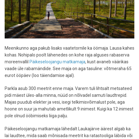
Meenikunno aga pakub lisaks vaatetornile ka öömaja. Lausa kahes
kohas. Nohipalo poolt lähenedes on kohe raja alguses rabaserva
moreenvallil
Päikeseloojangu matkamaja
, kust avaneb väärikas
vaade üle rabamändide. See maja on aga tasuline: võtmeraha 65
eurot ööpäev (loo täiendamise ajal).
Parkla asub 300 meetrit enne maja. Varem tuli lihtsalt metsateed
pidi mäest üles-alla minna, nüüd on nõlvadel samuti laudtrepid.
Majas puudub elekter ja vesi, isegi telkimisvõimalust pole, aga
hoone on suur ja mahutab ametlikult 9 inimest. Kuigi ka 12 inimest
pole olnud ööbimiseks liiga palju.
Päikeseloojangu matkamaja lähedalt Laukajärve äärest algab ka
lai laudtee, mida saab mõnisada meetrit ka ratastooliga läbida või