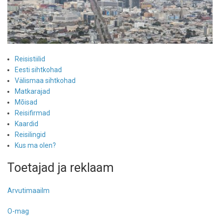
Reisistiilid
Eesti sihtkohad
Välismaa sihtkohad
Matkarajad
Mõisad
Reisifirmad
Kaardid
Reisilingid
Kus ma olen?
Toetajad ja reklaam
Arvutimaailm
O-mag