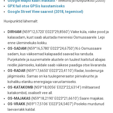
Google Mapsi kaart matkast
- teekond ja huvipunktid (2005)
GPX fail otse GPSis kasutamiseks
Google Street View saarest (2018, tegemisel)
Huvipunktid lähemalt:
DIRHAM
(N59°12,5720' E023°29,8560') Väike küla, väike pood ja
kalasadam, kust saab alustada merereisi Osmussaarele. Lepi
enne üleminekuks kokku.
OS-SADAM
(N59°16,5780' E023°24,6750') N.ö Osmussaare
sadam, kus väiksemad kalapaadid saavad ka randuda.
Purjekatele ja suurematele alustele on tuulest kaitstud abajas
reidile jäämiseks, kaldale saab väikese paadiga otse liivaranda.
OS-RADAR
(N59°17,6650' E023°23,4110') Radar, loodenurga
jälgimiseks. Samas on ka tuulegeneraator piirivalvurite ja
kohaliku elaniku eneregiaga varustamiseks.
OS-KATAKOMB
(N59°18,0056' E023°22,6314') militaarsed
katakombid, osaliselt vee all.
OS-MAJAKAS
(N59°18,2190' E023°21,6610') Saare majakas.
OS-VRAKK
(N59°17,5106' E023°24,5407') Pooleks murdunud
laevavrakk kaldal.