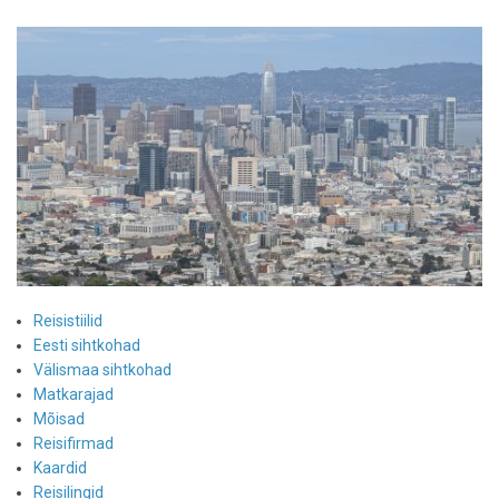
Reisistiilid
Eesti sihtkohad
Välismaa sihtkohad
Matkarajad
Mõisad
Reisifirmad
Kaardid
Reisilingid