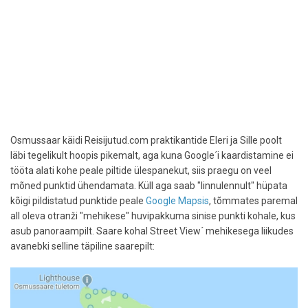
Osmussaar käidi Reisijutud.com praktikantide Eleri ja Sille poolt
läbi tegelikult hoopis pikemalt, aga kuna Google´i kaardistamine ei
tööta alati kohe peale piltide ülespanekut, siis praegu on veel
mõned punktid ühendamata. Küll aga saab "linnulennult" hüpata
kõigi pildistatud punktide peale
Google Mapsis
, tõmmates paremal
all oleva otranži "mehikese" huvipakkuma sinise punkti kohale, kus
asub panoraampilt. Saare kohal Street View´ mehikesega liikudes
avanebki selline täpiline saarepilt: