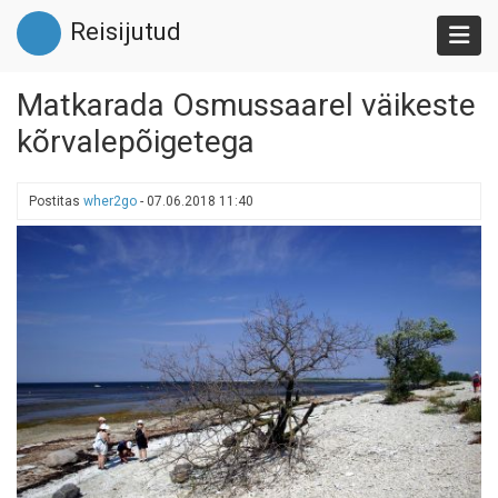
Liigu
Reisijutud
edasi
põhisisu
juurde
Matkarada Osmussaarel väikeste
kõrvalepõigetega
Postitas
wher2go
-
07.06.2018 11:40