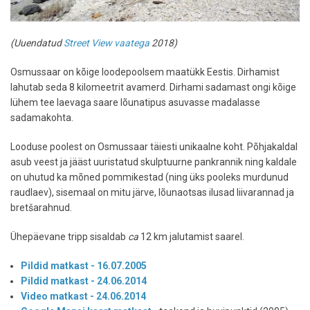
(Uuendatud
Street View vaatega
2018)
Osmussaar on kõige loodepoolsem maatükk Eestis. Dirhamist
lahutab seda 8 kilomeetrit avamerd. Dirhami sadamast ongi kõige
lühem tee laevaga saare lõunatipus asuvasse madalasse
sadamakohta.
Looduse poolest on Osmussaar täiesti unikaalne koht. Põhjakaldal
asub veest ja jääst uuristatud skulptuurne pankrannik ning kaldale
on uhutud ka mõned pommikestad (ning üks pooleks murdunud
raudlaev), sisemaal on mitu järve, lõunaotsas ilusad liivarannad ja
bretšarahnud.
Ühepäevane tripp sisaldab
ca
12 km jalutamist saarel.
Pildid matkast - 16.07.2005
Pildid matkast - 24.06.2014
Video matkast - 24.06.2014