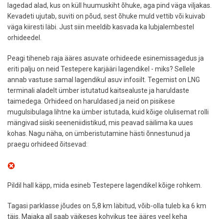
lagedad alad, kus on küll huumuskiht õhuke, aga pind väga viljakas.
Kevadeti ujutab, suviti on põud, sest õhuke muld vettib või kuivab
väga kiiresti läbi. Just siin meeldib kasvada ka lubjalembestel
orhideedel.
Peagi tiheneb raja ääres asuvate orhideede esinemissagedus ja
eriti palju on neid Testepere karjääri lagendikel - miks? Sellele
annab vastuse samal lagendikul asuv infosilt. Tegemist on LNG
terminali aladelt ümber istutatud kaitsealuste ja haruldaste
taimedega. Orhideed on haruldased ja neid on pisikese
mugulsibulaga lihtne ka ümber istutada, kuid kõige olulisemat rolli
mängivad siiski seeneniidistikud, mis peavad säilima ka uues
kohas. Nagu näha, on ümberistutamine hästi õnnestunud ja
praegu orhideed õitsevad:
Pildil hall käpp, mida esineb Testepere lagendikel kõige rohkem.
Tagasi parklasse jõudes on 5,8 km läbitud, võib-olla tuleb ka 6 km
täis. Majaka all saab väikeses kohvikus tee ääres veel keha