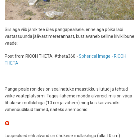
Siis aga viib järsk tee üles pangapealsele, enne aga põika läbi
vastassuunda jäävast mererannast, kust avaneb selline kiviklibune
vaade:
Post from RICOH THETA. #theta360 -
Spherical Image - RICOH
THETA
Panga peale ronides on seal natuke maastikku silutud ja tehtud
väike vaateplatvorm. Tagasi läheme mööda alvareid, mis on väga
õhukese mullakihiga (10 cm ja vähem) ning kus kasvavadki
vähenõudlikud taimed, näiteks anemoonid:
Loopealsed ehk alvarid on õhukese mullakihiga (alla 10 cm)