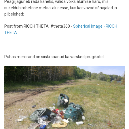
Peagi jaguneb rada kaheks, valida võiks alumise haru, mis
sukeldub rohelisse metsa-alusesse, kus kasvavad sõnajalad ja
piibelehed:
Post from RICOH THETA. #theta360 -
Spherical Image - RICOH
THETA
Puhas mererand on siiski saanud ka värsked prügikotid: