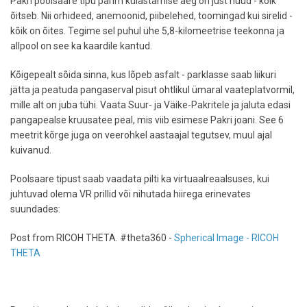
Pakri poolsaare tipu parim külastamise aeg on just nüüd - kõik
õitseb. Nii orhideed, anemoonid, piibelehed, toomingad kui sirelid -
kõik on õites. Tegime sel puhul ühe 5,8-kilomeetrise teekonna ja
allpool on see ka kaardile kantud.
Kõigepealt sõida sinna, kus lõpeb asfalt - parklasse saab liikuri
jätta ja peatuda pangaserval pisut ohtlikul ümaral vaateplatvormil,
mille alt on juba tühi. Vaata Suur- ja Väike-Pakritele ja jaluta edasi
pangapealse kruusatee peal, mis viib esimese Pakri joani. See 6
meetrit kõrge juga on veerohkel aastaajal tegutsev, muul ajal
kuivanud.
Poolsaare tipust saab vaadata pilti ka virtuaalreaalsuses, kui
juhtuvad olema VR prillid või nihutada hiirega erinevates
suundades:
Post from RICOH THETA. #theta360 -
Spherical Image - RICOH
THETA