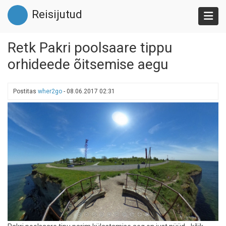
Liigu
Reisijutud
edasi
põhisisu
juurde
Retk Pakri poolsaare tippu
orhideede õitsemise aegu
Postitas
wher2go
-
08.06.2017 02:31