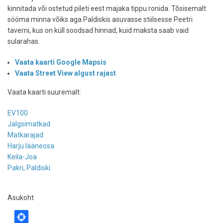
kinnitada või ostetud pileti eest majaka tippu ronida. Tõsisemalt
sööma minna võiks aga Paldiskis asuvasse stiilsesse Peetri
taverni, kus on küll soodsad hinnad, kuid maksta saab vaid
sularahas.
Vaata kaarti Google Mapsis
Vaata Street View algust rajast
Vaata kaarti suuremalt:
EV100
Jalgsimatkad
Matkarajad
Harju lääneosa
Keila-Joa
Pakri, Paldiski
Asukoht