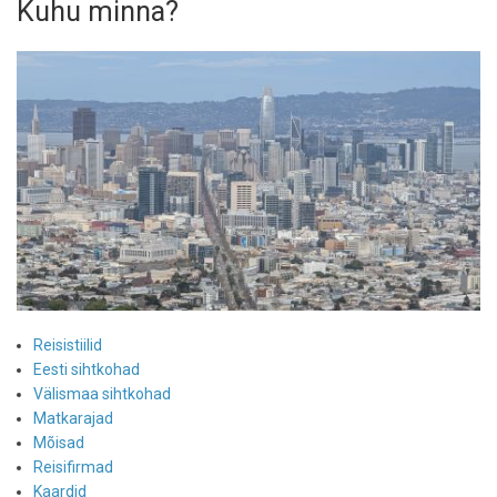
Kuhu minna?
Reisistiilid
Eesti sihtkohad
Välismaa sihtkohad
Matkarajad
Mõisad
Reisifirmad
Kaardid