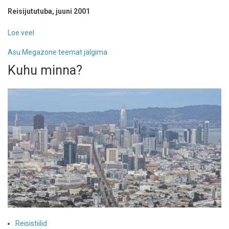
Reisijututuba, juuni 2001
Loe veel
-
Lasersõda
Asu Megazone teemat jälgima
tselluloosi
kombinaadis
Kuhu minna?
Reisistiilid