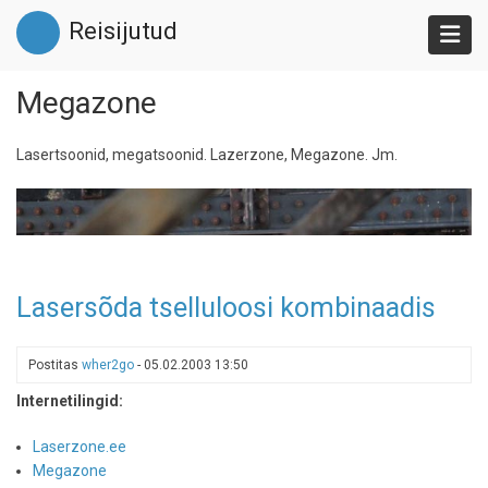
Liigu
Reisijutud
edasi
põhisisu
juurde
Megazone
Lasertsoonid, megatsoonid. Lazerzone, Megazone. Jm.
Lasersõda tselluloosi kombinaadis
Postitas
wher2go
-
05.02.2003 13:50
Internetilingid:
Laserzone.ee
Megazone