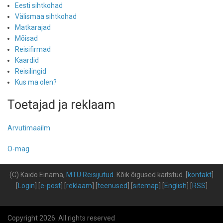
Eesti sihtkohad
Välismaa sihtkohad
Matkarajad
Mõisad
Reisifirmad
Kaardid
Reisilingid
Kus ma olen?
Toetajad ja reklaam
Arvutimaailm
O-mag
(C) Kaido Einama,
MTÜ Reisijutud
.
Kõik õigused kaitstud
.
[
kontakt
]
[
Login
] [
e-post
] [
reklaam
] [
teenused
] [
sitemap
] [
English
] [
RSS
]
Copyright 2026. All rights reserved