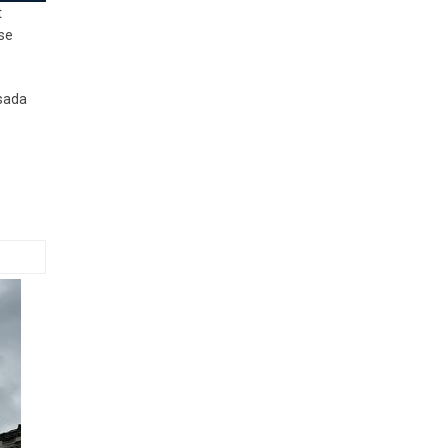
t
ise
isada