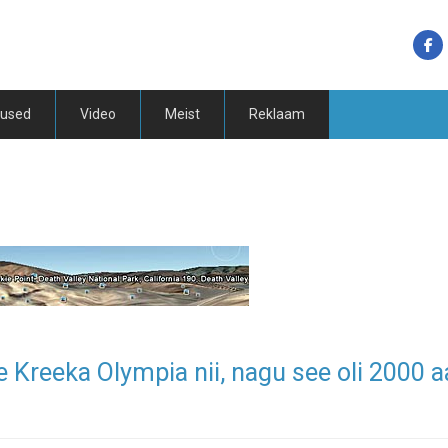
tused
Video
Meist
Reklaam
e Kreeka Olympia nii, nagu see oli 2000 a