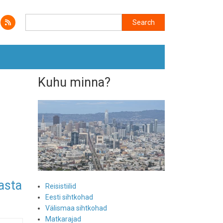
Search
Search
Kuhu minna?
asta
Reisistiilid
Eesti sihtkohad
Välismaa sihtkohad
Matkarajad