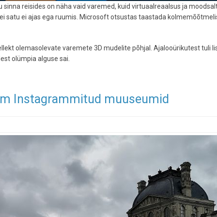
 sinna reisides on näha vaid varemed, kuid virtuaalreaalsus ja moodsal
ei satu ei ajas ega ruumis. Microsoft otsustas taastada kolmemõõtmel
lekt olemasolevate varemete 3D mudelite põhjal. Ajalooürikutest tuli l
lest olümpia alguse sai.
kem Instagrammitud muuseumid