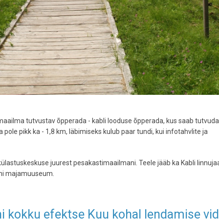
nnumaailma tutvustav õpperada - kabli looduse õpperada, kus saab tutvuda 
le pikk ka - 1,8 km, läbimiseks kulub paar tundi, kui infotahvlite ja
t külastuskeskuse juurest pesakastimaailmani. Teele jääb ka Kabli linnuj
soni majamuuseum.
ni kokku efektse Kuu kohal lendamise vi