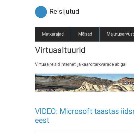
Liigu
edasi
Reisijutud
põhisisu
juurde
Matkarajad
Mõisad
Majutusarvus
Virtuaaltuurid
Virtuaalreisid Interneti ja kaarditarkvarade abiga.
VIDEO: Microsoft taastas iids
eest