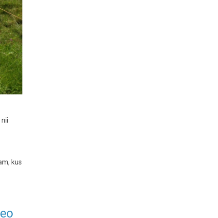
nii
aam, kus
deo