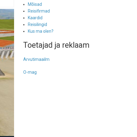
Mõisad
Reisifirmad
Kaardid
Reisilingid
Kus ma olen?
Toetajad ja reklaam
Arvutimaailm
O-mag