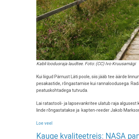
Kabli loodusraja laudtee. Foto: (CC) Ivo Kruusamägi
Kui liigud Pärnust Läti poole, siis jääb tee äärde li
pesakastide, rõngastamise kui rannaloodusega. Rada po
peatuskohtadega tutvuda.
Lai ratastooli- ja lapsevankritee ulatub raja alguses
linde rõngastatakse ja kapten-reeder Jakob Mark
Loe veel
-
Kabli
Kauge kvaliteetreis: NASA pa
looduse