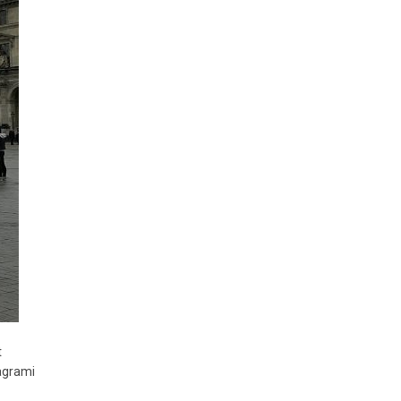
t
agrami