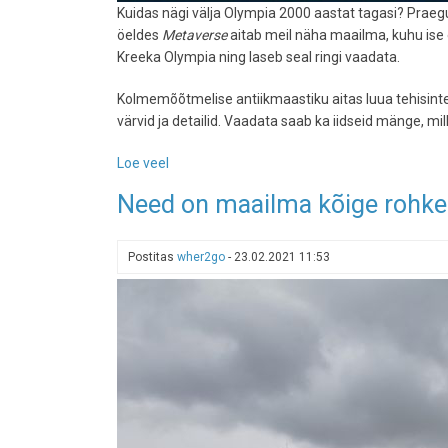
Kuidas nägi välja Olympia 2000 aastat tagasi? Praegu
öeldes
Metaverse
aitab meil näha maailma, kuhu ise 
Kreeka Olympia ning laseb seal ringi vaadata.
Kolmemõõtmelise antiikmaastiku aitas luua tehisintel
värvid ja detailid. Vaadata saab ka iidseid mänge, mil
Loe veel
-
VIDEO:
Need on maailma kõige roh
Microsoft
taastas
iidse
Postitas
wher2go
-
23.02.2021 11:53
Kreeka
Olympia
nii,
nagu
see
oli
2000
aasta