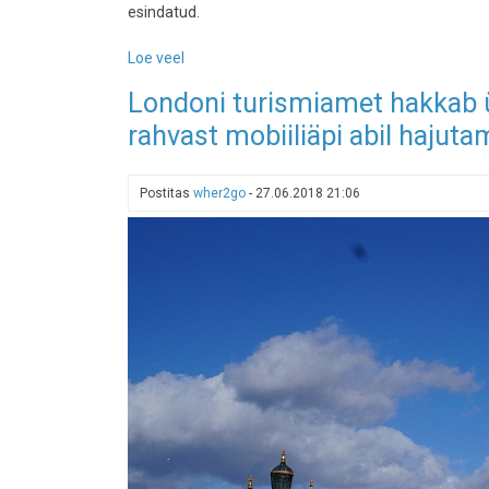
esindatud.
Loe veel
-
Need
Londoni turismiamet hakkab ü
on
rahvast mobiiliäpi abil hajuta
maailma
kõige
rohkem
Postitas
wher2go
-
27.06.2018 21:06
Instagrammitud
muuseumid