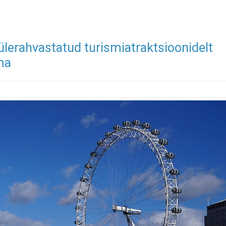
lerahvastatud turismiatraktsioonidelt
ma