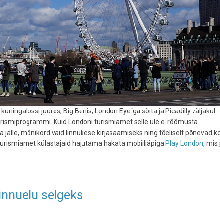
kuningalossi juures, Big Benis, London Eye´ga sõita ja Picadilly väljakul
urismiprogrammi. Kuid Londoni turismiamet selle üle ei rõõmusta.
 jälle, mõnikord vaid linnukese kirjasaamiseks ning tõeliselt põnevad 
turismiamet külastajaid hajutama hakata mobiiliäpiga
Play London
, mis
linnuelu selgeks