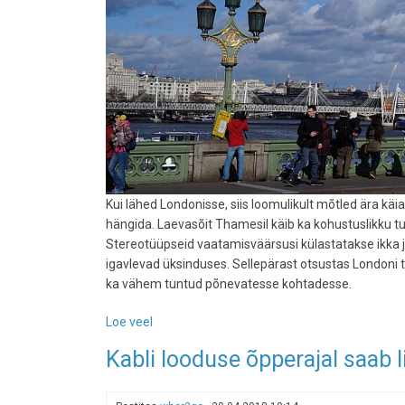
Kui lähed Londonisse, siis loomulikult mõtled ära käia 
hängida. Laevasõit Thamesil käib ka kohustuslikku t
Stereotüüpseid vaatamisväärsusi külastatakse ikka ja
igavlevad üksinduses. Sellepärast otsustas Londoni 
ka vähem tuntud põnevatesse kohtadesse.
Loe veel
-
Londoni
Kabli looduse õpperajal saab 
turismiamet
hakkab
ülerahvastatud