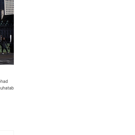
kohad
 juhatab