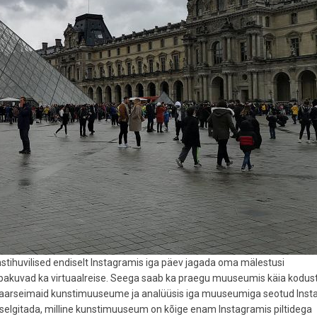
unstihuvilised endiselt Instagramis iga päev jagada oma mälestusi
kuvad ka virtuaalreise. Seega saab ka praegu muuseumis käia kodus
aarseimaid kunstimuuseume ja analüüsis iga muuseumiga seotud Inst
ja selgitada, milline kunstimuuseum on kõige enam Instagramis piltidega