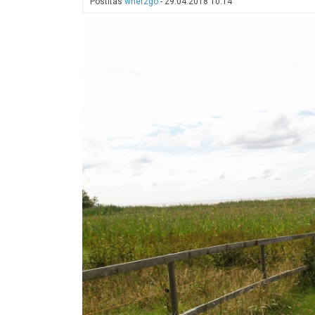
Postitas
wher2go
-
29.04.2018 10:14
turismiatraktsioonidelt
rahvast
mobiiliäpi
abil
hajutama