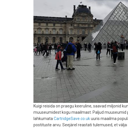
eest
Kuigi reisida on praegu keeruline, saavad miljonid k
muuseumidest kogu maailmast. Paljud muuseumid pa
lahkumata
CartridgeSave.co.uk
uuris maailma popul
postituste arvu. Seejärel reastati tulemused, et väl