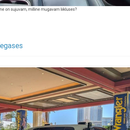
ine on sujuvam, milline mugavam liikluses?
Vegases