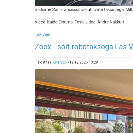
Sõitsime San Franciscos isejuhtivate taksodega. Mill
Video: Kaido Einama. Tesla video: Andre Nakkurt.
Loe veel
-
Kolm
Zoox - sõit robotaksoga Las 
isejuhtivat
taksot
San
Postitas
wher2go
-
12.12.2025 13:28
Franciscos:
Waymo,
Zoox
ja
Tesla