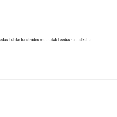
dus. Lühike turistivideo meenutab Leedus käidud kohti.