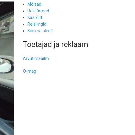
Mõisad
Reisifirmad
Kaardid
Reisilingid
Kus ma olen?
Toetajad ja reklaam
Arvutimaailm
O-mag