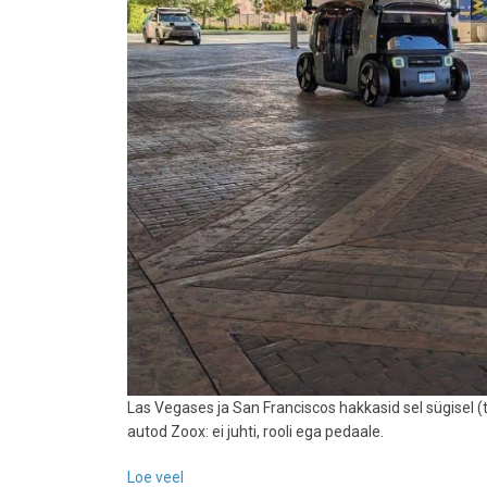
Las Vegases ja San Franciscos hakkasid sel sügisel (
autod Zoox: ei juhti, rooli ega pedaale.
Loe veel
-