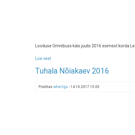
Looduse Omnibuss käis juulis 2016 esimest korda Lee
Loe veel
-
Leedu
Tuhala Nõiakaev 2016
8
minutiga
Postitas
wher2go
-
14.10.2017 15:05