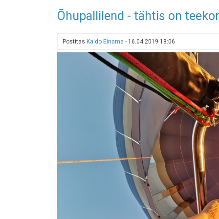
Zoox
Õhupallilend - tähtis on teeko
-
sõit
robotaksoga
Postitas
Kaido Einama
-
16.04.2019 18:06
Las
Vegases