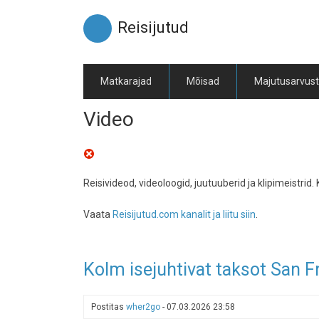
Liigu
edasi
Reisijutud
põhisisu
juurde
Matkarajad
Mõisad
Majutusarvus
Video
Reisivideod, videoloogid, juutuuberid ja klipimeistrid.
Vaata
Reisijutud.com kanalit ja liitu siin
.
Kolm isejuhtivat taksot San 
Postitas
wher2go
-
07.03.2026 23:58