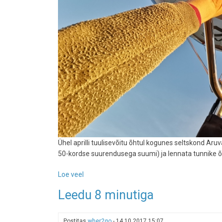
Ühel aprilli tuulisevõitu õhtul kogunes seltskond Aruv
50-kordse suurendusega suumi) ja lennata tunnike õ
Loe veel
-
Õhupallilend
Leedu 8 minutiga
-
tähtis
on
Postitas
wher2go
-
14.10.2017 15:07