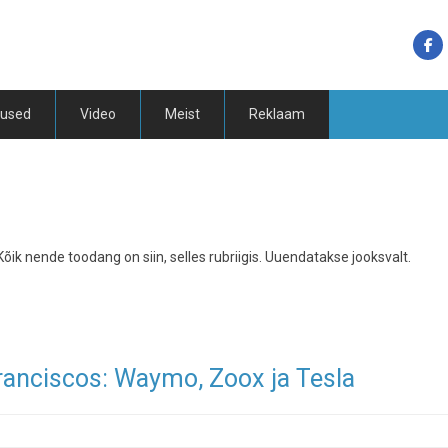
tused
Video
Meist
Reklaam
 Kõik nende toodang on siin, selles rubriigis. Uuendatakse jooksvalt.
Franciscos: Waymo, Zoox ja Tesla