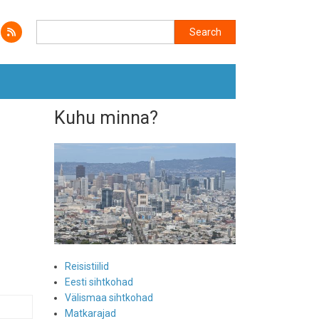
Search
Search
Kuhu minna?
Reisistiilid
Eesti sihtkohad
Välismaa sihtkohad
Matkarajad