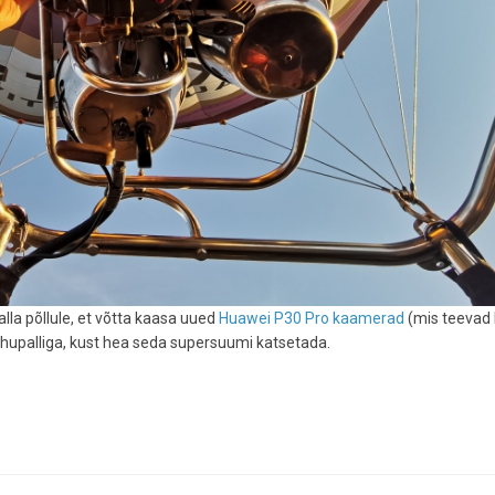
alla põllule, et võtta kaasa uued
Huawei P30 Pro kaamerad
(mis teevad 
hupalliga, kust hea seda supersuumi katsetada.