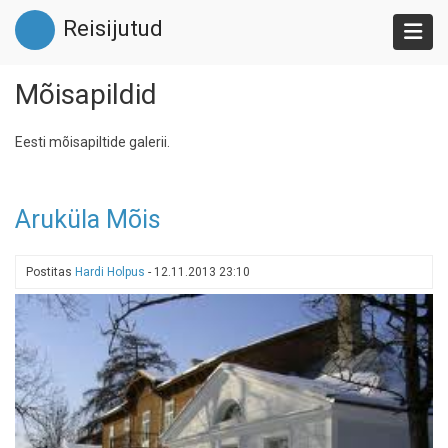
Liigu
Reisijutud
edasi
põhisisu
juurde
Mõisapildid
Eesti mõisapiltide galerii.
Aruküla Mõis
Postitas
Hardi Holpus
-
12.11.2013 23:10