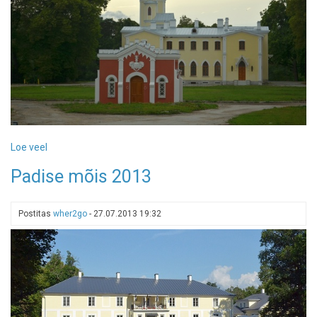
Loe veel
-
Keila-
Padise mõis 2013
Joa
mõis
Postitas
wher2go
-
27.07.2013 19:32