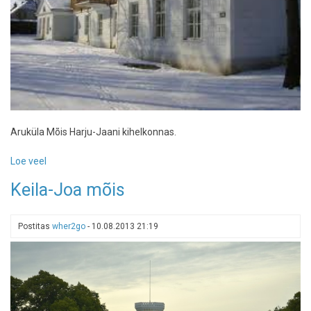
Aruküla Mõis Harju-Jaani kihelkonnas.
Loe veel
-
Aruküla
Keila-Joa mõis
Mõis
Postitas
wher2go
-
10.08.2013 21:19