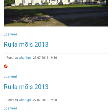
Loe veel
-
Padise
Ruila mõis 2013
mõis
2013
Postitas
wher2go
-
27.07.2013 19:30
Loe veel
-
Ruila
Ruila mõis 2013
mõis
2013
Postitas
wher2go
-
27.07.2013 19:28
Loe veel
-