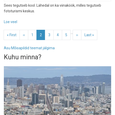
Sees tegutseb kool. Lähedal on ka viinaköök, milles tegutseb
fototurismi keskus.
Loe veel
-
Mooste
Pagination
…
mõis
Esimene
« First
Eelmine
‹‹
Page
1
Eesolev
2
Page
3
Page
4
Page
5
Järgmine
››
Viimane
Last »
leht
leht
leht
leht
leht
Asu Mõisapildid teemat jälgima
Kuhu minna?