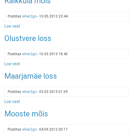
Raikküla mõis
mõis
Postitas
wher2go
-
10.05.2013 23:44
Loe veel
-
Raikküla
Olustvere loss
mõis
Postitas
wher2go
-
16.03.2013 18:45
Loe veel
-
Olustvere
Maarjamäe loss
loss
Postitas
wher2go
-
03.03.2013 01:09
Loe veel
-
Maarjamäe
Mooste mõis
loss
Postitas
wher2go
-
04.09.2012 00:17