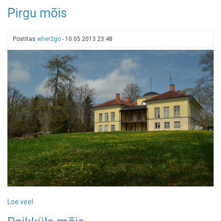
Ruila
Pirgu mõis
mõis
2013
Postitas
wher2go
-
10.05.2013 23:48
Loe veel
-
Pirgu