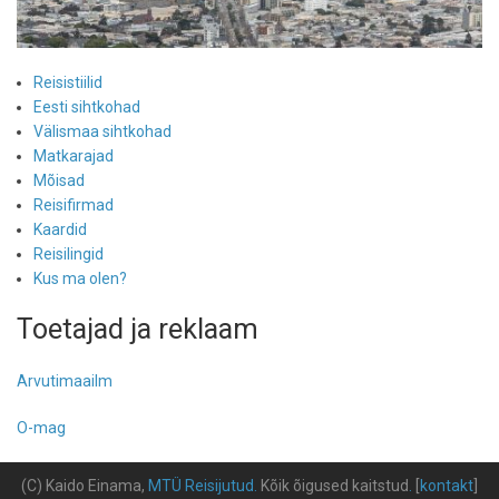
Reisistiilid
Eesti sihtkohad
Välismaa sihtkohad
Matkarajad
Mõisad
Reisifirmad
Kaardid
Reisilingid
Kus ma olen?
Toetajad ja reklaam
Arvutimaailm
O-mag
(C) Kaido Einama,
MTÜ Reisijutud
.
Kõik õigused kaitstud
.
[
kontakt
]