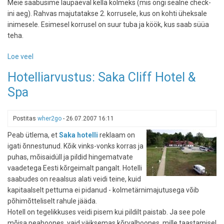
Meie saabusime laupäeval kella kolmeks (mis ongi sealne check-
ini aeg). Rahvas majutatakse 2. korrusele, kus on kohti üheksale
inimesele. Esimesel korrusel on suur tuba ja köök, kus saab süüa
teha.
Loe veel
-
Hotelliarvustus:
Hotelliarvustus: Saka Cliff Hotel &
Karuskose
Spa
talumaja
Postitas
wher2go
-
26.07.2007 16:11
Peab ütlema, et
Saka hotelli
reklaam on
igati õnnestunud. Kõik vinks-vonks korras ja
puhas, mõisaidüll ja pildid hingematvate
vaadetega Eesti kõrgeimalt pangalt. Hotelli
saabudes on reaalsus alati veidi teine, kuid
kapitaalselt pettuma ei pidanud - kolmetärnimajutusega võib
põhimõtteliselt rahule jääda.
Hotell on tegelikkuses veidi pisem kui pildilt paistab. Ja see pole
mõisa peahoones, vaid väiksemas kõrvalhoones, mille taastamisel