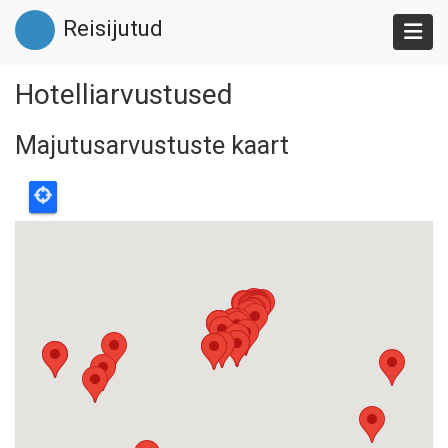
Liigu
Reisijutud
edasi
põhisisu
juurde
Hotelliarvustused
Majutusarvustuste kaart