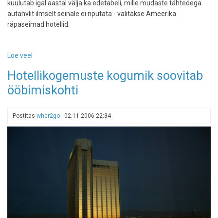
kuulutab igal aastal välja ka edetabeli, mille mudaste tähtedega
autahvlit ilmselt seinale ei riputata - valitakse Ameerika
räpaseimad hotellid.
Loe veel
-
USA
Hotellikogemuste kogumik soovitab
räpaseimad
ööbimiskohti
hotellid
Postitas
wher2go
-
02.11.2006 22:34