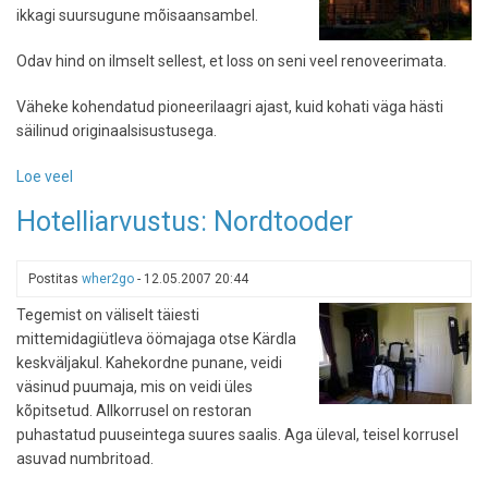
ikkagi suursugune mõisaansambel.
Odav hind on ilmselt sellest, et loss on seni veel renoveerimata.
Väheke kohendatud pioneerilaagri ajast, kuid kohati väga hästi
säilinud originaalsisustusega.
Loe veel
-
Hotelliarvustus:
Hotelliarvustus: Nordtooder
Sangaste
loss
Postitas
wher2go
-
12.05.2007 20:44
Tegemist on väliselt täiesti
mittemidagiütleva öömajaga otse Kärdla
keskväljakul. Kahekordne punane, veidi
väsinud puumaja, mis on veidi üles
kõpitsetud. Allkorrusel on restoran
puhastatud puuseintega suures saalis. Aga üleval, teisel korrusel
asuvad numbritoad.