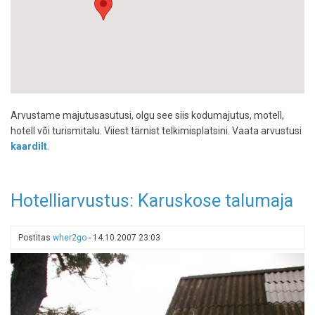
Arvustame majutusasutusi, olgu see siis kodumajutus, motell,
hotell või turismitalu. Viiest tärnist telkimisplatsini. Vaata arvustusi
kaardilt
.
Hotelliarvustus: Karuskose talumaja
Postitas
wher2go
-
14.10.2007 23:03