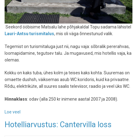
Seekord ööbisime Matsalu lahe põhjakaldal Topu sadama lähistel
Lauri-Antsu turismitalus
, mis oli väga õnnestunud valik.
Tegemist on turismitaluga just nii, nagu vaja: sõbralik pererahvas,
loomapidamine, tegutsev talu. Ja mugavused, mis hotellis vaja, ka
olemas.
Kokku on kaks tuba, ühes kolm ja teises kaks kohta. Suuremas on
omaette dushsh, väiksemas asub WC koridoris, kuid ka privaatne.
Rõdu, elektriküte, all suures saalis televiisor, raadio ja veel üks WC.
Hinnaklass
: odav (alla 250 kr inimene aastal 2007 ja 2008).
Loe veel
-
Hotelliarvustus:
Hotelliarvustus: Cantervilla loss
Lauri-
Antsu