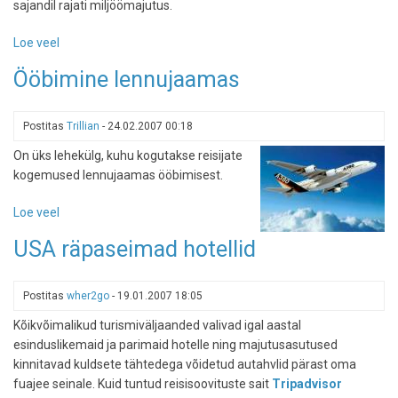
sajandil rajati miljöömajutus.
Loe veel
-
Hotelliarvustus:
Ööbimine lennujaamas
Cantervilla
loss
Postitas
Trillian
-
24.02.2007 00:18
On üks lehekülg, kuhu kogutakse reisijate
kogemused lennujaamas ööbimisest.
Loe veel
-
Ööbimine
USA räpaseimad hotellid
lennujaamas
Postitas
wher2go
-
19.01.2007 18:05
Kõikvõimalikud turismiväljaanded valivad igal aastal
esinduslikemaid ja parimaid hotelle ning majutusasutused
kinnitavad kuldsete tähtedega võidetud autahvlid pärast oma
fuajee seinale. Kuid tuntud reisisoovituste sait
Tripadvisor