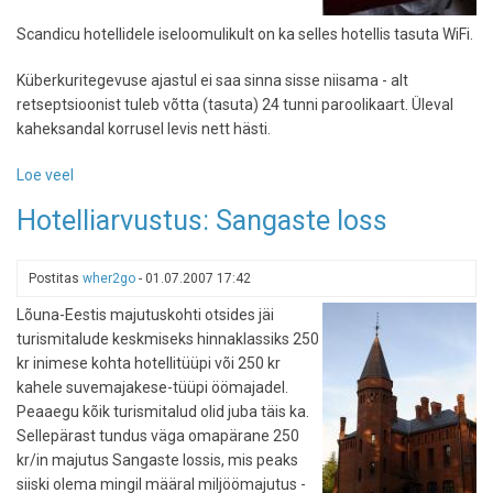
Scandicu hotellidele iseloomulikult on ka selles hotellis tasuta WiFi.
Küberkuritegevuse ajastul ei saa sinna sisse niisama - alt
retseptsioonist tuleb võtta (tasuta) 24 tunni paroolikaart. Üleval
kaheksandal korrusel levis nett hästi.
Loe veel
-
Hotelliarvustus:
Hotelliarvustus: Sangaste loss
Scandic
Hotel
Anglais
Postitas
wher2go
-
01.07.2007 17:42
Stockholmis
Lõuna-Eestis majutuskohti otsides jäi
turismitalude keskmiseks hinnaklassiks 250
kr inimese kohta hotellitüüpi või 250 kr
kahele suvemajakese-tüüpi öömajadel.
Peaaegu kõik turismitalud olid juba täis ka.
Sellepärast tundus väga omapärane 250
kr/in majutus Sangaste lossis, mis peaks
siiski olema mingil määral miljöömajutus -