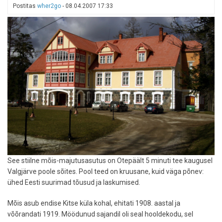
turismitalu
Postitas
wher2go
-
08.04.2007 17:33
See stiilne mõis-majutusasutus on Otepäält 5 minuti tee kaugusel
Valgjärve poole sõites. Pool teed on kruusane, kuid väga põnev:
ühed Eesti suurimad tõusud ja laskumised.
Mõis asub endise Kitse küla kohal, ehitati 1908. aastal ja
võõrandati 1919. Möödunud sajandil oli seal hooldekodu, sel