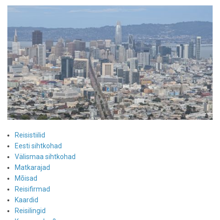
Reisistiilid
Eesti sihtkohad
Välismaa sihtkohad
Matkarajad
Mõisad
Reisifirmad
Kaardid
Reisilingid