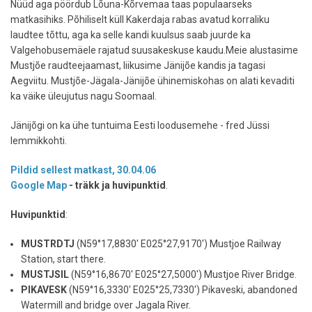
Nüüd aga pöördub Lõuna-Kõrvemaa taas populaarseks
matkasihiks. Põhiliselt küll Kakerdaja rabas avatud korraliku
laudtee tõttu, aga ka selle kandi kuulsus saab juurde ka
Valgehobusemäele rajatud suusakeskuse kaudu.Meie alustasime
Mustjõe raudteejaamast, liikusime Jänijõe kandis ja tagasi
Aegviitu. Mustjõe-Jägala-Jänijõe ühinemiskohas on alati kevaditi
ka väike üleujutus nagu Soomaal.
Jänijõgi on ka ühe tuntuima Eesti loodusemehe - fred Jüssi
lemmikkohti.
Pildid sellest matkast, 30.04.06
Google Map
- träkk ja huvipunktid
.
Huvipunktid
:
MUSTRDTJ
(N59°17,8830' E025°27,9170') Mustjoe Railway
Station, start there.
MUSTJSIL
(N59°16,8670' E025°27,5000') Mustjoe River Bridge.
PIKAVESK
(N59°16,3330' E025°25,7330') Pikaveski, abandoned
Watermill and bridge over Jagala River.