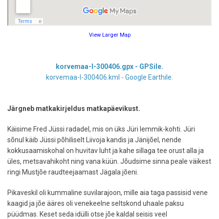
View Larger Map
korvemaa-l-300406.gpx - GPSile.
korvemaa-l-300406.kml - Google Earthile.
Järgneb matkakirjeldus matkapäevikust.
Käisime Fred Jüssi radadel, mis on üks Jüri lemmik-kohti. Jüri
sõnul käib Jüssi põhiliselt Liivoja kandis ja Jänijõel, nende
kokkusaamiskohal on huvitav luht ja kahe sillaga tee orust alla ja
üles, metsavahikoht ning vana küün. Jõudsime sinna peale väikest
ringi Mustjõe raudteejaamast Jägala jõeni.
Pikaveskil oli kummaline suvilarajoon, mille aia taga passisid vene
kaagid ja jõe ääres oli venekeelne seltskond uhaale paksu
püüdmas. Keset seda idülli otse jõe kaldal seisis veel