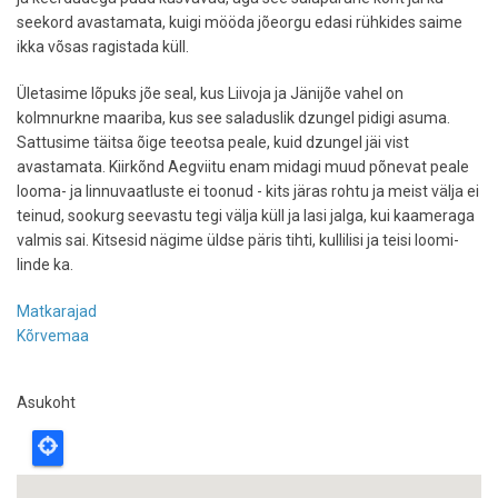
seekord avastamata, kuigi mööda jõeorgu edasi rühkides saime
ikka võsas ragistada küll.
Ületasime lõpuks jõe seal, kus Liivoja ja Jänijõe vahel on
kolmnurkne maariba, kus see saladuslik dzungel pidigi asuma.
Sattusime täitsa õige teeotsa peale, kuid dzungel jäi vist
avastamata. Kiirkõnd Aegviitu enam midagi muud põnevat peale
looma- ja linnuvaatluste ei toonud - kits järas rohtu ja meist välja ei
teinud, sookurg seevastu tegi välja küll ja lasi jalga, kui kaameraga
valmis sai. Kitsesid nägime üldse päris tihti, kullilisi ja teisi loomi-
linde ka.
Matkarajad
Kõrvemaa
Asukoht