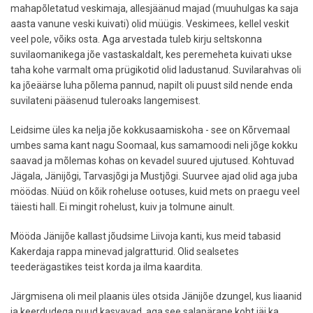
mahapõletatud veskimaja, allesjäänud majad (muuhulgas ka saja
aasta vanune veski kuivati) olid müügis. Veskimees, kellel veskit
veel pole, võiks osta. Aga arvestada tuleb kirju seltskonna
suvilaomanikega jõe vastaskaldalt, kes peremeheta kuivati ukse
taha kohe varmalt oma prügikotid olid ladustanud. Suvilarahvas oli
ka jõeäärse luha põlema pannud, napilt oli puust sild nende enda
suvilateni pääsenud tuleroaks langemisest.
Leidsime üles ka nelja jõe kokkusaamiskoha - see on Kõrvemaal
umbes sama kant nagu Soomaal, kus samamoodi neli jõge kokku
saavad ja mõlemas kohas on kevadel suured ujutused. Kohtuvad
Jägala, Jänijõgi, Tarvasjõgi ja Mustjõgi. Suurvee ajad olid aga juba
möödas. Nüüd on kõik roheluse ootuses, kuid mets on praegu veel
täiesti hall. Ei mingit rohelust, kuiv ja tolmune ainult.
Mööda Jänijõe kallast jõudsime Liivoja kanti, kus meid tabasid
Kakerdaja rappa minevad jalgratturid. Olid sealsetes
teederägastikes teist korda ja ilma kaardita.
Järgmisena oli meil plaanis üles otsida Jänijõe dzungel, kus liaanid
ja keerdudega puud kasvavad, aga see salapärane koht jäi ka