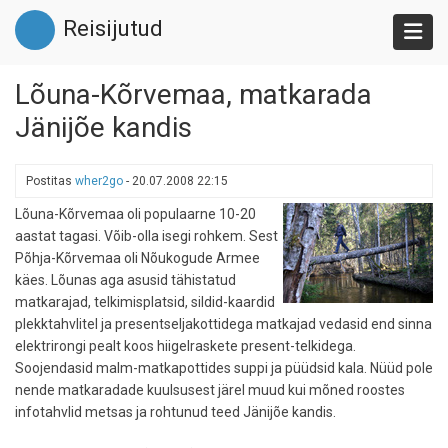
Liigu
Reisijutud
edasi
põhisisu
juurde
Lõuna-Kõrvemaa, matkarada
Jänijõe kandis
Postitas
wher2go
-
20.07.2008 22:15
Lõuna-Kõrvemaa oli populaarne 10-20
aastat tagasi. Võib-olla isegi rohkem. Sest
Põhja-Kõrvemaa oli Nõukogude Armee
käes. Lõunas aga asusid tähistatud
matkarajad, telkimisplatsid, sildid-kaardid
plekktahvlitel ja presentseljakottidega matkajad vedasid end sinna
elektrirongi pealt koos hiigelraskete present-telkidega.
Soojendasid malm-matkapottides suppi ja püüdsid kala. Nüüd pole
nende matkaradade kuulsusest järel muud kui mõned roostes
infotahvlid metsas ja rohtunud teed Jänijõe kandis.