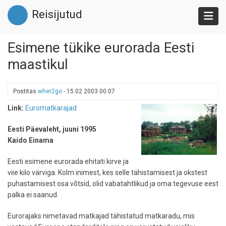
Liigu
Reisijutud
edasi
põhisisu
juurde
Esimene tükike eurorada Eesti
maastikul
Postitas
wher2go
-
15.02.2003 00:07
Link:
Euromatkarajad
Eesti Päevaleht, juuni 1995
Kaido Einama
Eesti esimene eurorada ehitati kirve ja
viie kilo värviga. Kolm inimest, kes selle tähistamisest ja okstest
puhastamisest osa võtsid, olid vabatahtlikud ja oma tegevuse eest
palka ei saanud.
Eurorajaks nimetavad matkajad tähistatud matkaradu, mis