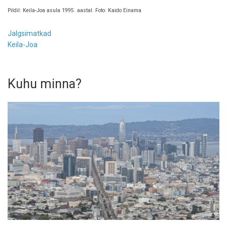
Pildil: Keila-Joa asula 1995. aastal. Foto: Kaido Einama
Jalgsimatkad
Keila-Joa
Kuhu minna?