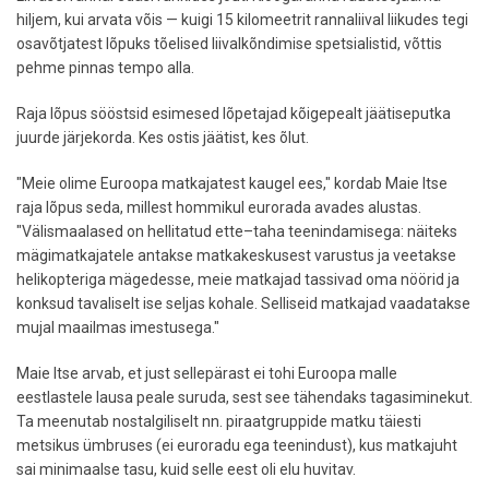
hiljem, kui arvata võis — kuigi 15 kilomeetrit rannaliival liikudes tegi
osavõtjatest lõpuks tõelised liivalkõndimise spetsialistid, võttis
pehme pinnas tempo alla.
Raja lõpus sööstsid esimesed lõpetajad kõigepealt jäätiseputka
juurde järjekorda. Kes ostis jäätist, kes õlut.
"Meie olime Euroopa matkajatest kaugel ees," kordab Maie Itse
raja lõpus seda, millest hommikul eurorada avades alustas.
"Välismaalased on hellitatud ette–taha teenindamisega: näiteks
mägimatkajatele antakse matkakeskusest varustus ja veetakse
helikopteriga mägedesse, meie matkajad tassivad oma nöörid ja
konksud tavaliselt ise seljas kohale. Selliseid matkajad vaadatakse
mujal maailmas imestusega."
Maie Itse arvab, et just sellepärast ei tohi Euroopa malle
eestlastele lausa peale suruda, sest see tähendaks tagasiminekut.
Ta meenutab nostalgiliselt nn. piraatgruppide matku täiesti
metsikus ümbruses (ei euroradu ega teenindust), kus matkajuht
sai minimaalse tasu, kuid selle eest oli elu huvitav.