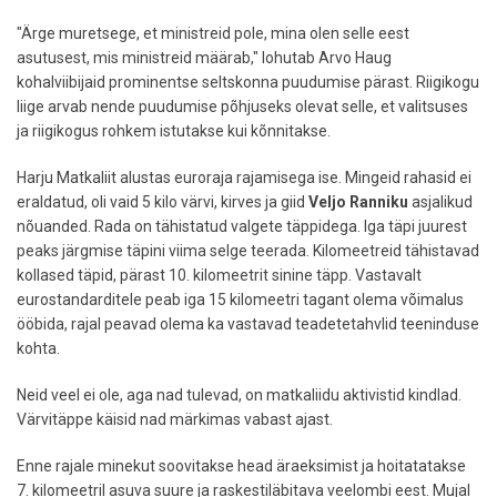
"Ärge muretsege, et ministreid pole, mina olen selle eest
asutusest, mis ministreid määrab," lohutab Arvo Haug
kohalviibijaid prominentse seltskonna puudumise pärast. Riigikogu
liige arvab nende puudumise põhjuseks olevat selle, et valitsuses
ja riigikogus rohkem istutakse kui kõnnitakse.
Harju Matkaliit alustas euroraja rajamisega ise. Mingeid rahasid ei
eraldatud, oli vaid 5 kilo värvi, kirves ja giid
Veljo Ranniku
asjalikud
nõuanded. Rada on tähistatud valgete täppidega. Iga täpi juurest
peaks järgmise täpini viima selge teerada. Kilomeetreid tähistavad
kollased täpid, pärast 10. kilomeetrit sinine täpp. Vastavalt
eurostandarditele peab iga 15 kilomeetri tagant olema võimalus
ööbida, rajal peavad olema ka vastavad teadetetahvlid teeninduse
kohta.
Neid veel ei ole, aga nad tulevad, on matkaliidu aktivistid kindlad.
Värvitäppe käisid nad märkimas vabast ajast.
Enne rajale minekut soovitakse head äraeksimist ja hoitatatakse
7. kilomeetril asuva suure ja raskestiläbitava veelombi eest. Mujal