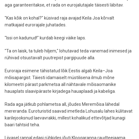
aga garanteeritakse, et rada on eurojalutajale täisesti läbitav.
"Kas kõik on kohal?" küsivad raja avajad Keila Joa kõrvalt
matkajaid eurorajale juhatades.
"Issi on kadunud!" kurdab keegi väike laps.
"Ta on laisk, ta tuleb hiljem," lohutavad teda vanemad inimesed ja
rühivad otsustavalt puutrepist pargipuude alla.
Euroraja esimene tähistatud lõik Eestis algab Keila–Joa
mõisapargist. Täiesti idamaiselt müstilisena ilmub mõne
kilomeetri pärast parkmetsa all nähtavale mõisaomanike
hauaplats slaavipäraste kirjadega hauaplaadi ja kabeliga.
Rada aga jätkub pohlametsa all, jõudes Meremõisa lähedal
mereranda. Euroturistid saavad imetleda Lohusalu lahes külitavat
karilejooksnud laevavrakki, millest kohalikud ettevõtjad kunagi
baari tahtsid teha.
Liivasel rannal edasi rühkides jõuti Kloogaranna raudteejaama