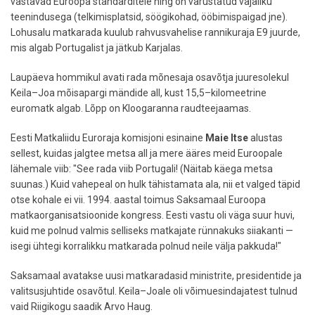
vastavad Euroopa standarditele ning on varustatud vajaliku
teenindusega (telkimisplatsid, söögikohad, ööbimispaigad jne).
Lohusalu matkarada kuulub rahvusvahelise rannikuraja E9 juurde,
mis algab Portugalist ja jätkub Karjalas.
Laupäeva hommikul avati rada mõnesaja osavõtja juuresolekul
Keila–Joa mõisapargi mändide all, kust 15,5–kilomeetrine
euromatk algab. Lõpp on Kloogaranna raudteejaamas.
Eesti Matkaliidu Euroraja komisjoni esinaine
Maie Itse
alustas
sellest, kuidas jalgtee metsa all ja mere ääres meid Euroopale
lähemale viib: "See rada viib Portugali! (Näitab käega metsa
suunas.) Kuid vahepeal on hulk tähistamata ala, nii et valged täpid
otse kohale ei vii. 1994. aastal toimus Saksamaal Euroopa
matkaorganisatsioonide kongress. Eesti vastu oli väga suur huvi,
kuid me polnud valmis selliseks matkajate rünnakuks siiakanti —
isegi ühtegi korralikku matkarada polnud neile välja pakkuda!"
Saksamaal avatakse uusi matkaradasid ministrite, presidentide ja
valitsusjuhtide osavõtul. Keila–Joale oli võimuesindajatest tulnud
vaid Riigikogu saadik Arvo Haug.