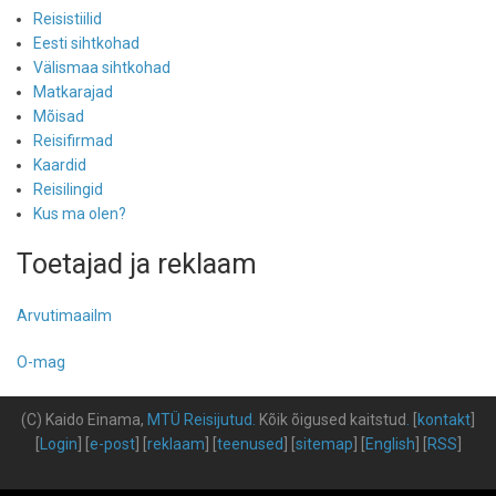
Reisistiilid
Eesti sihtkohad
Välismaa sihtkohad
Matkarajad
Mõisad
Reisifirmad
Kaardid
Reisilingid
Kus ma olen?
Toetajad ja reklaam
Arvutimaailm
O-mag
(C) Kaido Einama,
MTÜ Reisijutud
.
Kõik õigused kaitstud
.
[
kontakt
]
[
Login
] [
e-post
] [
reklaam
] [
teenused
] [
sitemap
] [
English
] [
RSS
]