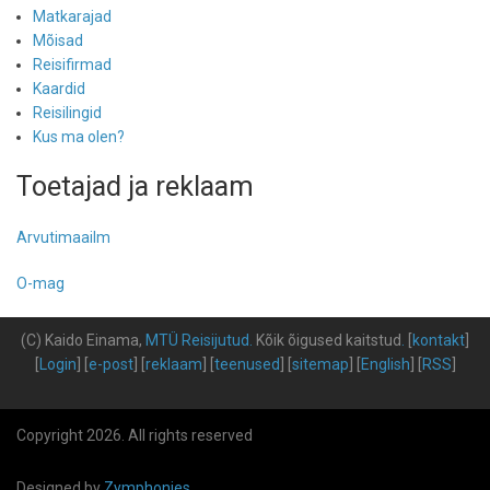
Matkarajad
Mõisad
Reisifirmad
Kaardid
Reisilingid
Kus ma olen?
Toetajad ja reklaam
Arvutimaailm
O-mag
(C) Kaido Einama,
MTÜ Reisijutud
.
Kõik õigused kaitstud
.
[
kontakt
]
[
Login
] [
e-post
] [
reklaam
] [
teenused
] [
sitemap
] [
English
] [
RSS
]
Copyright 2026. All rights reserved
Designed by
Zymphonies