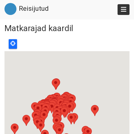
Liigu
Reisijutud
edasi
põhisisu
juurde
Matkarajad kaardil